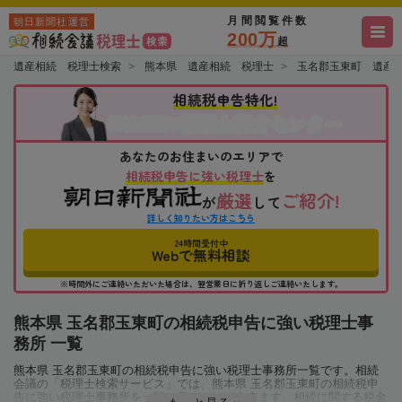
月間閲覧件数
朝日新聞社運営
200万
超
遺産相続 税理士検索
熊本県 遺産相続 税理士
玉名郡玉東町 遺産
相続税申告特化!
税理士紹介センター
相続会議の
あなたのお住まいのエリアで
相続税申告に強い税理士
を
厳選
ご紹介!
が
して
詳しく知りたい方はこちら
24時間受付中
Webで無料相談
※時間外にご連絡いただいた場合は、翌営業日に折り返しご連絡いたします。
熊本県 玉名郡玉東町の相続税申告に強い税理士事
務所 一覧
熊本県 玉名郡玉東町の相続税申告に強い税理士事務所一覧です。相続
会議の「税理士検索サービス」では、熊本県 玉名郡玉東町の相続税申
告に強い税理士事務所を一覧で見ることが出来ます。相続に関する税金