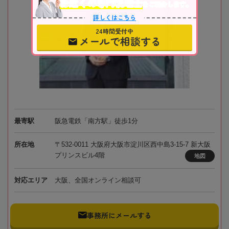
お近くの専門税理士
をご紹介します。
詳しくはこちら
24時間受付中
メールで相談する
最寄駅
阪急電鉄「南方駅」徒歩1分
所在地
〒532-0011 大阪府大阪市淀川区西中島3-15-7 新大阪
プリンスビル4階
地図
対応エリア
大阪、全国オンライン相談可
事務所にメールする