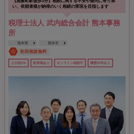
【黒髪町駅徒歩3分】相続に関する不安や疑問に寄り添
い、依頼者様が納得のいく相続の実現を目指します
税理士法人 武内総合会計 熊本事務
所
熊本県
熊本市
初回相談無料
土日祝OK
駐車場あり
オンライン相談可
職歴20年以上