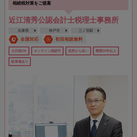
相続税対策をご提案
近江清秀公認会計士税理士事務所
兵庫県
神戸市
三ノ宮駅
全国対応
初回相談無料
土日祝OK
オンライン相談可
役所から近い
職歴20年以上
駐車場あり