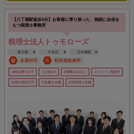
【八丁堀駅徒歩3分】お客様に寄り添った、相続に自信を
もつ税理士事務所
税理士法人トゥモローズ
東京都
中央区
日本橋駅
全国対応
初回相談無料
19時以降TEL可
土日祝OK
在籍数10名以上
オンライン相談可
全国出張対応可
行政書士在籍
女性税理士在籍