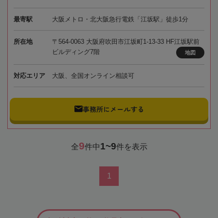
最寄駅
大阪メトロ・北大阪急行電鉄「江坂駅」徒歩1分
所在地
〒564-0063 大阪府吹田市江坂町1-13-33 HF江坂駅前
ビルディング7階
地図
対応エリア
大阪、全国オンライン相談可
事務所にメールする
9
1~9
全
件中
件を表示
1