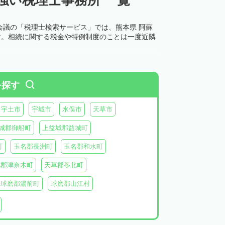
会議の「税理士検索サービス」では、熊本県 阿蘇
す。相続に関する税金や特例制度のことは一度近隣
を探す
宇土市
宇城市
水俣市
天草市
城郡御船町
上益城郡益城町
町
玉名郡長洲町
玉名郡和水町
北郡津奈木町
天草郡苓北町
球磨郡湯前町
球磨郡山江村
阿蘇郡西原村
阿蘇郡小国町
阿蘇郡高森町