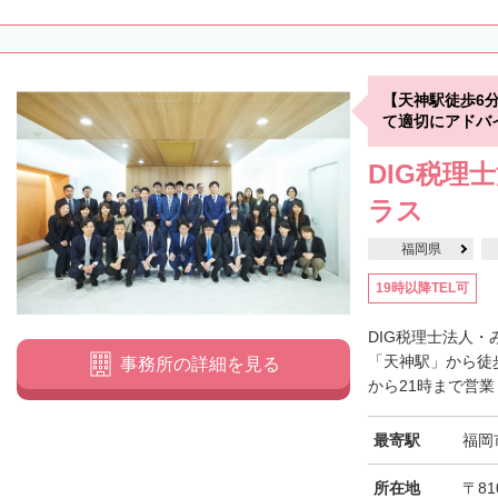
【天神駅徒歩6
て適切にアドバ
DIG税理
ラス
福岡県
19時以降TEL可
DIG税理士法人
「天神駅」から徒
事務所の詳細を見る
から21時まで営業
最寄駅
福岡
所在地
〒81