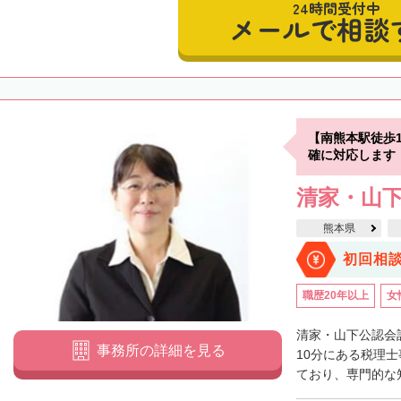
24時間受付中
メールで相談
【南熊本駅徒歩
確に対応します
清家・山
熊本県
初回相
職歴20年以上
女
清家・山下公認会
事務所の詳細を見る
10分にある税理
ており、専門的な知