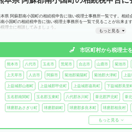
熊本県 阿蘇郡南小国町の相続税申告に強い税理士事務所一覧です。相続
郡南小国町の相続税申告に強い税理士事務所を一覧で見ることが出来ま
の税理士に相談してみましょう。
もっと見る
市区町村から
税理士
熊本市
八代市
玉名市
荒尾市
合志市
山鹿市
菊池市
上天草市
人吉市
阿蘇市
菊池郡菊陽町
菊池郡大津町
上益
上益城郡山都町
上益城郡甲佐町
上益城郡嘉島町
下益城郡美里
玉名郡南関町
玉名郡玉東町
八代郡氷川町
葦北郡芦北町
葦
球磨郡あさぎり町
球磨郡錦町
球磨郡多良木町
球磨郡相良村
球磨郡球磨村
球磨郡水上村
球磨郡五木村
阿蘇郡南阿蘇村
もっと見る
阿蘇郡南小国町
阿蘇郡産山村