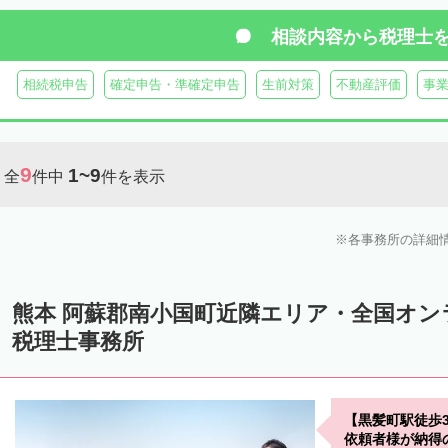
相談内容から
税理士
相続税申告
確定申告・準確定申告
生前対策
不動産評価
事
9
1~9
全
件中
件を表示
各事務所の詳細
熊本 阿蘇郡南小国町近隣エリア・全国オ
税理士事務所
【黒髪町駅徒歩
依頼者様が納得