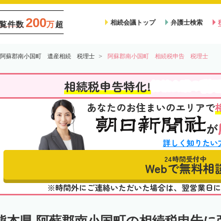
200
相続会議トップ
弁護士検索
覧件数
万
超
阿蘇郡南小国町 遺産相続 税理士
阿蘇郡南小国町 相続税申告 税理士
税
相続税申告特化!
相続会議の
あなたのお住まいのエリアで
が
詳しく知りたい
24時間受付中
Webで無料相
※時間外にご連絡いただいた場合は、翌営業日に
熊本県 阿蘇郡南小国町の相続税申告に