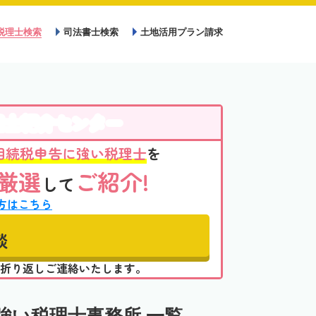
税理士検索
司法書士検索
土地活用プラン請求
理士紹介センター
相続税申告に強い税理士
を
厳選
ご紹介!
して
方はこちら
談
折り返しご連絡いたします。
強い税理士事務所 一覧