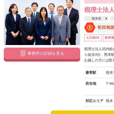
税理士法人
熊本県
初回相
土日祝OK
駐車場
税理士法人武内総
事務所の詳細を見る
ら徒歩3分、熊本
お越しの方には駐車
最寄駅
熊本
所在地
〒86
対応エリア
熊本