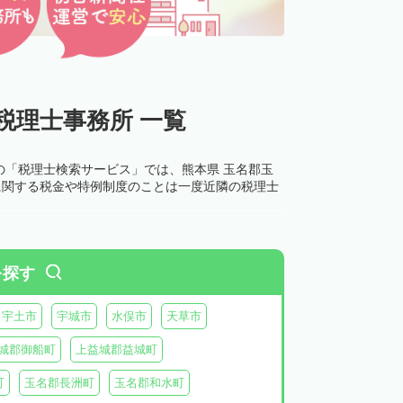
税理士事務所 一覧
の「税理士検索サービス」では、熊本県 玉名郡玉
に関する税金や特例制度のことは一度近隣の税理士
を探す
宇土市
宇城市
水俣市
天草市
城郡御船町
上益城郡益城町
町
玉名郡長洲町
玉名郡和水町