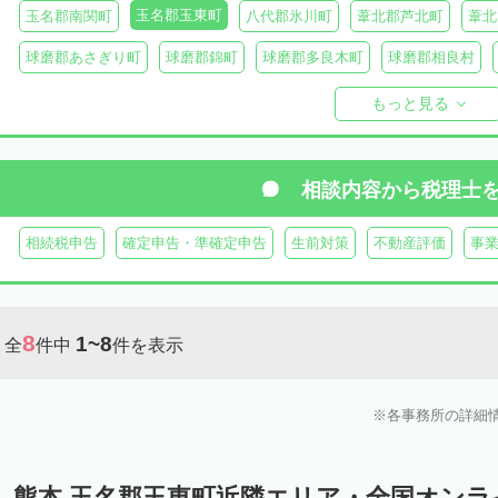
玉名郡玉東町
玉名郡南関町
八代郡氷川町
葦北郡芦北町
葦北
球磨郡あさぎり町
球磨郡錦町
球磨郡多良木町
球磨郡相良村
球磨郡球磨村
球磨郡水上村
球磨郡五木村
阿蘇郡南阿蘇村
もっと見る
阿蘇郡南小国町
阿蘇郡産山村
相談内容から
税理士
相続税申告
確定申告・準確定申告
生前対策
不動産評価
事
8
1~8
全
件中
件を表示
各事務所の詳細
熊本 玉名郡玉東町近隣エリア・全国オン