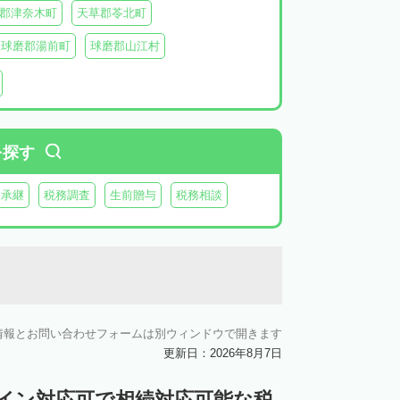
郡津奈木町
天草郡苓北町
球磨郡湯前町
球磨郡山江村
阿蘇郡西原村
阿蘇郡小国町
阿蘇郡高森町
を探す
業承継
税務調査
生前贈与
税務相談
情報とお問い合わせフォームは別ウィンドウで開きます
更新日：2026年8月7日
ライン対応可で相続対応可能な税