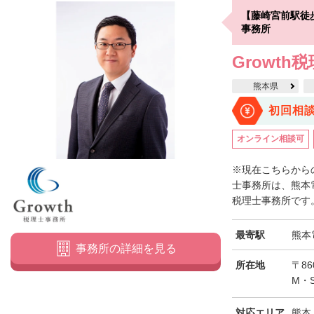
【藤崎宮前駅徒
事務所
Growth
熊本県
初回相
オンライン相談可
※現在こちらからの
士事務所は、熊本
税理士事務所です。
最寄駅
熊本
事務所の詳細を見る
所在地
〒8
M・
対応エリア
熊本