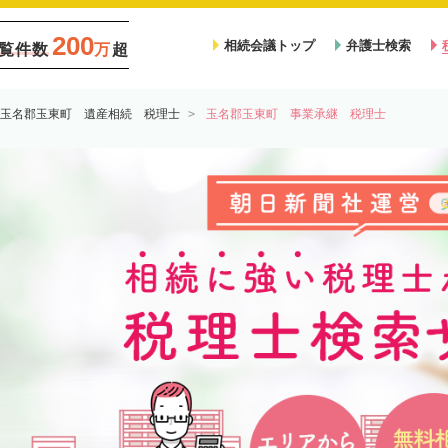
200
相続会議トップ
弁護士検索
覧件数
万
超
玉名郡玉東町 遺産相続 税理士
玉名郡玉東町 事業承継 税理士