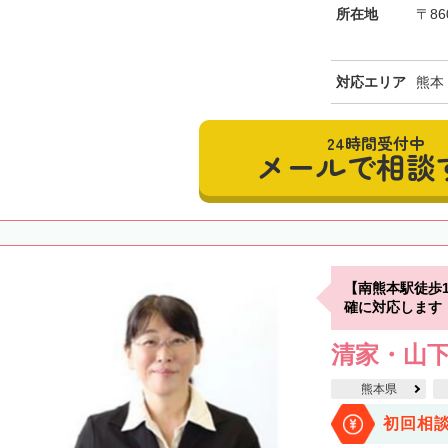
所在地
〒86
対応エリア
熊本
24時間受付中
メールで相談
【南熊本駅徒歩
確に対応します
清家・山
熊本県
初回相