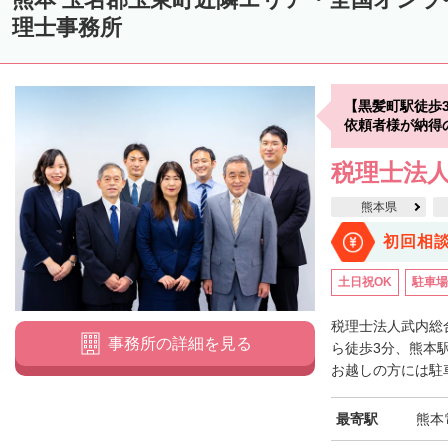
理士事務所
【黒髪町駅徒歩
依頼者様が納得
税理士法人
熊本県
初回相
土日祝OK
駐車場
税理士法人武内総
事務所の詳細を見る
ら徒歩3分、熊本
お越しの方には駐車
最寄駅
熊本