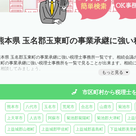
熊本県 玉名郡玉東町の事業承継に強い
熊本県 玉名郡玉東町の事業承継に強い税理士事務所一覧です。相続会議
東町の事業承継に強い税理士事務所を一覧で見ることが出来ます。相続
に相談してみましょう。
もっと見る
市区町村から
税理士
熊本市
八代市
玉名市
荒尾市
合志市
山鹿市
菊池市
上天草市
人吉市
阿蘇市
菊池郡菊陽町
菊池郡大津町
上益
上益城郡山都町
上益城郡甲佐町
上益城郡嘉島町
下益城郡美里