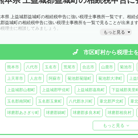
熊本県 上益城郡益城町の相続税申告に強い税理士事務所一覧です。相続
城郡益城町の相続税申告に強い税理士事務所を一覧で見ることが出来ま
の税理士に相談してみましょう。
もっと見る
市区町村から
税理士
熊本市
八代市
玉名市
荒尾市
合志市
山鹿市
菊池市
上天草市
人吉市
阿蘇市
菊池郡菊陽町
菊池郡大津町
上益
上益城郡山都町
上益城郡甲佐町
上益城郡嘉島町
下益城郡美里
玉名郡南関町
玉名郡玉東町
八代郡氷川町
葦北郡芦北町
葦
球磨郡あさぎり町
球磨郡錦町
球磨郡多良木町
球磨郡相良村
球磨郡球磨村
球磨郡水上村
球磨郡五木村
阿蘇郡南阿蘇村
もっと見る
阿蘇郡南小国町
阿蘇郡産山村