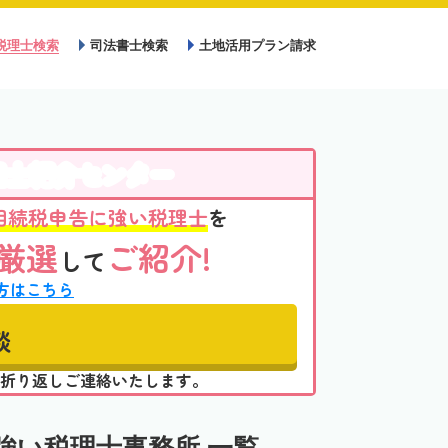
税理士検索
司法書士検索
土地活用プラン請求
理士紹介センター
相続税申告に強い税理士
を
厳選
ご紹介!
して
方はこちら
談
折り返しご連絡いたします。
強い税理士事務所 一覧