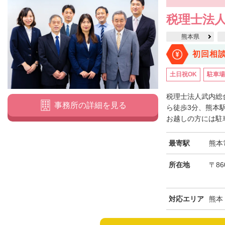
税理士法人
熊本県
初回相
土日祝OK
駐車場
税理士法人武内総
事務所の詳細を見る
ら徒歩3分、熊本
お越しの方には駐車
最寄駅
熊本
所在地
〒86
対応エリア
熊本