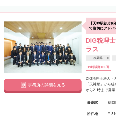
【天神駅徒歩6
て適切にアドバ
DIG税理
ラス
福岡県
19時以降TEL可
DIG税理士法人
「天神駅」から徒
事務所の詳細を見る
から21時まで営業
最寄駅
福岡
所在地
〒81