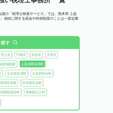
会議の「税理士検索サービス」では、熊本県 上益
す。相続に関する税金や特例制度のことは一度近隣
を探す
宇土市
宇城市
水俣市
天草市
上益城郡益城町
城郡御船町
町
玉名郡長洲町
玉名郡和水町
北郡津奈木町
天草郡苓北町
球磨郡湯前町
球磨郡山江村
阿蘇郡西原村
阿蘇郡小国町
阿蘇郡高森町