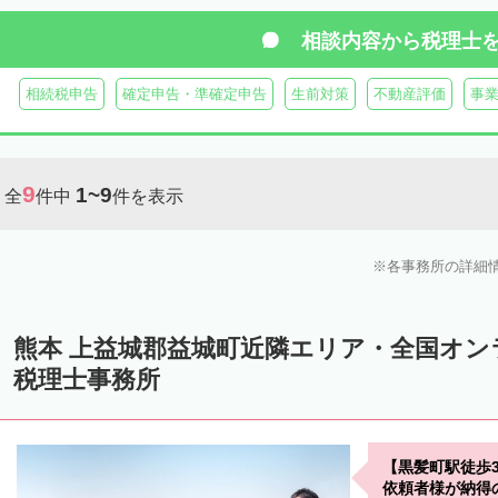
相談内容から
税理士
相続税申告
確定申告・準確定申告
生前対策
不動産評価
事
9
1~9
全
件中
件を表示
各事務所の詳細
熊本 上益城郡益城町近隣エリア・全国オ
税理士事務所
【黒髪町駅徒歩
依頼者様が納得