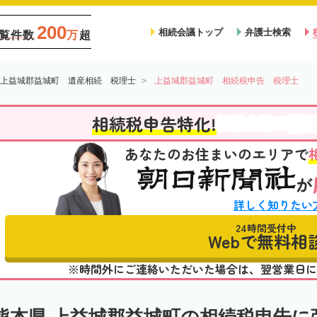
200
相続会議トップ
弁護士検索
覧件数
万
超
上益城郡益城町 遺産相続 税理士
上益城郡益城町 相続税申告 税理士
税
相続税申告特化!
相続会議の
あなたのお住まいのエリアで
が
詳しく知りたい
24時間受付中
Webで無料相
※時間外にご連絡いただいた場合は、翌営業日に
熊本県 上益城郡益城町の相続税申告に