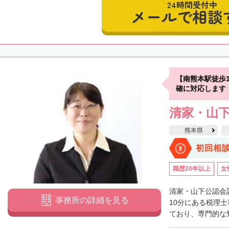
24時間受付中
メールで相談
【南熊本駅徒歩
確に対応します
清家・山
熊本県
初回相
職歴20年以上
女
清家・山下公認会
事務所の詳細を見る
10分にある税理
ており、専門的な知