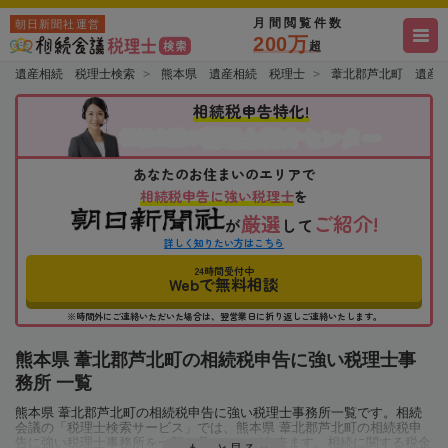
月間閲覧件数
朝日新聞社運営
200万
超
遺産相続 税理士検索
熊本県 遺産相続 税理士
葦北郡芦北町 遺産
相続税申告特化!
税理士紹介センター
相続会議の
あなたのお住まいのエリアで
相続税申告に強い税理士
を
厳選
ご紹介!
が
して
詳しく知りたい方はこちら
24時間受付中
Webで無料相談
※時間外にご連絡いただいた場合は、翌営業日に折り返しご連絡いたします。
熊本県 葦北郡芦北町の相続税申告に強い税理士事
務所 一覧
熊本県 葦北郡芦北町の相続税申告に強い税理士事務所一覧です。相続
会議の「税理士検索サービス」では、熊本県 葦北郡芦北町の相続税申
告に強い税理士事務所を一覧で見ることが出来ます。相続に関する税金