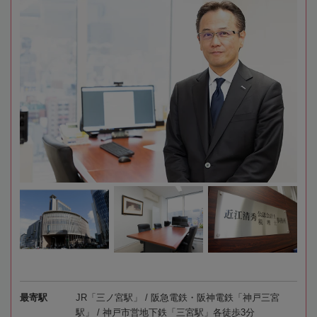
最寄駅
JR「三ノ宮駅」 / 阪急電鉄・阪神電鉄「神戸三宮
駅」 / 神戸市営地下鉄「三宮駅」各徒歩3分