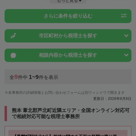
もっと見る
や特例制度のことは一度近隣の税理士に相談してみましょう。
さらに条件を絞り込む
市区町村から
税理士を探す
相談内容から
税理士を探す
9
1~9
全
件中
件を表示
各事務所の詳細情報とお問い合わせフォームは別ウィンドウで開きます
更新日：2026年8月8日
熊本 葦北郡芦北町近隣エリア・全国オンライン対応可
で相続対応可能な税理士事務所