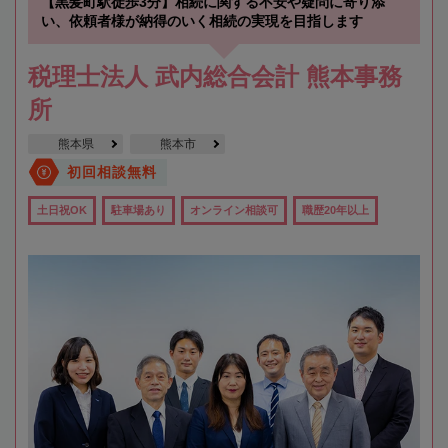
【黒髪町駅徒歩3分】相続に関する不安や疑問に寄り添
い、依頼者様が納得のいく相続の実現を目指します
税理士法人 武内総合会計 熊本事務
所
熊本県
熊本市
初回相談無料
土日祝OK
駐車場あり
オンライン相談可
職歴20年以上