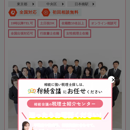
東京都
中央区
日本橋駅
全国対応
初回相談無料
19時以降TEL可
土日祝OK
在籍数10名以上
オンライン相談可
全国出張対応可
行政書士在籍
女性税理士在籍
相続に強い税理士探しは、
お任せ
に
ください
税理士紹介センター
相続会議
の
迷ったらお電話ください!
不動産や株式等、相続資産に合わせて、