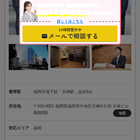
不動産や株式等、相続資産に合わせて、
お近くの専門税理士
をご紹介します。
詳しくはこちら
24時間受付中
メールで相談する
最寄駅
福岡市地下鉄「天神駅」徒歩6分
所在地
〒810-0001 福岡県福岡市中央区天神4-3-30 天神ビル
新館8階
地図
対応エリア
福岡