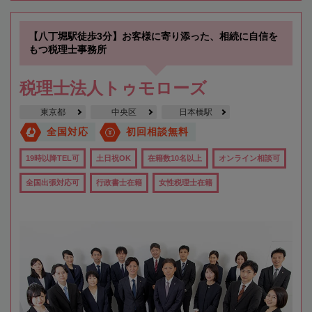
【八丁堀駅徒歩3分】お客様に寄り添った、相続に自信を
もつ税理士事務所
税理士法人トゥモローズ
東京都
中央区
日本橋駅
全国対応
初回相談無料
19時以降TEL可
土日祝OK
在籍数10名以上
オンライン相談可
全国出張対応可
行政書士在籍
女性税理士在籍