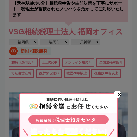
【天神駅徒歩6分】相続税申告や生前対策を丁寧にサポー
ト｜税理士が蓄積されたノウハウを活かしてご対応いたし
ます
VSG相続税理士法人 福岡オフィス
福岡県
福岡市
天神駅
初回相談無料
19時以降TEL可
土日祝OK
オンライン相談可
全国出張対応可
司法書士在籍
役所から近い
職歴20年以上
在籍数10名以上
相続に強い税理士探しは、
お任せ
に
ください
税理士紹介センター
相続会議
の
迷ったらお電話ください!