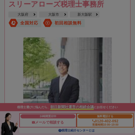
スリーアローズ税理士事務所
大阪府
大阪市
新大阪駅
全国対応
初回相談無料
朝日新聞社運営の相続会議
税理士選びに悩んだら、
にお任せください
24時間受付中
無料電話する
0120-402-092
メールで相談する
営業時間10:00~19:00
税理士紹介センターとは