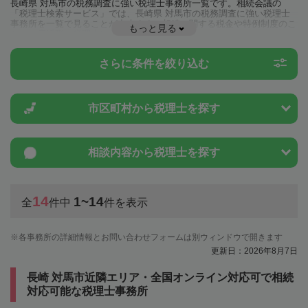
長崎県 対馬市の税務調査に強い税理士事務所一覧です。相続会議の
「税理士検索サービス」では、長崎県 対馬市の税務調査に強い税理士
事務所を一覧で見ることが出来ます。相続に関する税金や特例制度のこ
もっと見る
とは一度近隣の税理士に相談してみましょう。
さらに条件を絞り込む
市区町村から
税理士を探す
相談内容から
税理士を探す
14
1~14
全
件中
件を表示
各事務所の詳細情報とお問い合わせフォームは別ウィンドウで開きます
更新日：2026年8月7日
長崎 対馬市近隣エリア・全国オンライン対応可で相続
対応可能な税理士事務所