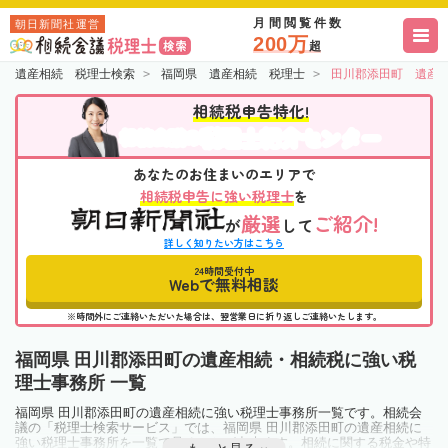
月間閲覧件数
朝日新聞社運営
200万
超
遺産相続 税理士検索
福岡県 遺産相続 税理士
田川郡添田町 遺産
相続税申告特化!
税理士紹介センター
相続会議の
あなたのお住まいのエリアで
相続税申告に強い税理士
を
厳選
ご紹介!
が
して
詳しく知りたい方はこちら
24時間受付中
Webで無料相談
※時間外にご連絡いただいた場合は、翌営業日に折り返しご連絡いたします。
福岡県 田川郡添田町の遺産相続・相続税に強い税
理士事務所 一覧
福岡県 田川郡添田町の遺産相続に強い税理士事務所一覧です。相続会
議の「税理士検索サービス」では、福岡県 田川郡添田町の遺産相続に
強い税理士事務所を一覧で見ることが出来ます。相続に関する税金や特