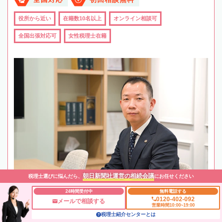
役所から近い
在籍数10名以上
オンライン相談可
全国出張対応可
女性税理士在籍
朝日新聞社運営の相続会議
税理士選びに悩んだら、
にお任せください
24時間受付中
無料電話する
0120-402-092
メールで相談する
営業時間10:00~19:00
税理士紹介センターとは