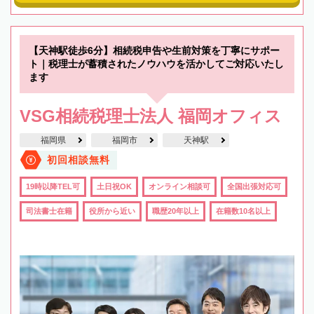
【天神駅徒歩6分】相続税申告や生前対策を丁寧にサポー
ト｜税理士が蓄積されたノウハウを活かしてご対応いたし
ます
VSG相続税理士法人 福岡オフィス
福岡県
福岡市
天神駅
初回相談無料
19時以降TEL可
土日祝OK
オンライン相談可
全国出張対応可
司法書士在籍
役所から近い
職歴20年以上
在籍数10名以上