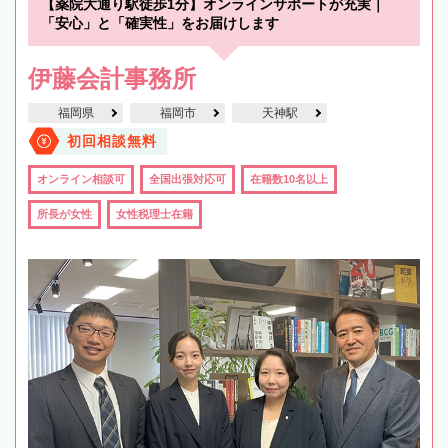
【薬院大通り駅徒歩1分】オンラインサポートが充実｜
「安心」と「確実性」をお届けします
伊藤会計事務所
福岡県
福岡市
天神駅
初回相談無料
オンライン相談可
全国出張対応可
在籍数10名以上
所長が女性
女性税理士在籍