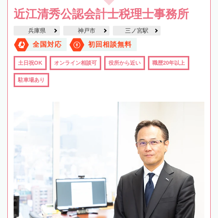
近江清秀公認会計士税理士事務所
兵庫県
神戸市
三ノ宮駅
全国対応
初回相談無料
土日祝OK
オンライン相談可
役所から近い
職歴20年以上
駐車場あり