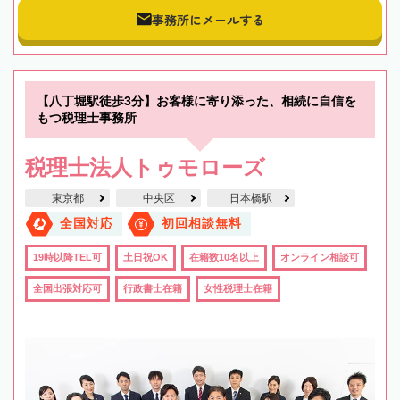
事務所にメールする
【八丁堀駅徒歩3分】お客様に寄り添った、相続に自信を
もつ税理士事務所
税理士法人トゥモローズ
東京都
中央区
日本橋駅
全国対応
初回相談無料
19時以降TEL可
土日祝OK
在籍数10名以上
オンライン相談可
全国出張対応可
行政書士在籍
女性税理士在籍