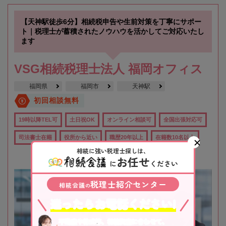
【天神駅徒歩6分】相続税申告や生前対策を丁寧にサポー
ト｜税理士が蓄積されたノウハウを活かしてご対応いたし
ます
VSG相続税理士法人 福岡オフィス
福岡県
福岡市
天神駅
初回相談無料
19時以降TEL可
土日祝OK
オンライン相談可
全国出張対応可
司法書士在籍
役所から近い
職歴20年以上
在籍数10名以上
相続に強い税理士探しは、
お任せ
に
ください
税理士紹介センター
相続会議
の
迷ったらお電話ください!
不動産や株式等、相続資産に合わせて、