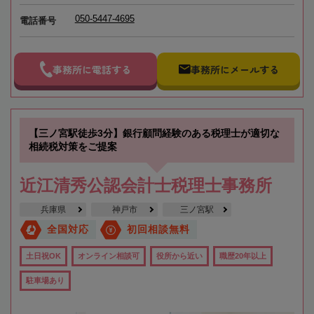
050-5447-4695
電話番号
事務所に電話する
事務所にメールする
【三ノ宮駅徒歩3分】銀行顧問経験のある税理士が適切な
相続税対策をご提案
近江清秀公認会計士税理士事務所
兵庫県
神戸市
三ノ宮駅
全国対応
初回相談無料
土日祝OK
オンライン相談可
役所から近い
職歴20年以上
駐車場あり