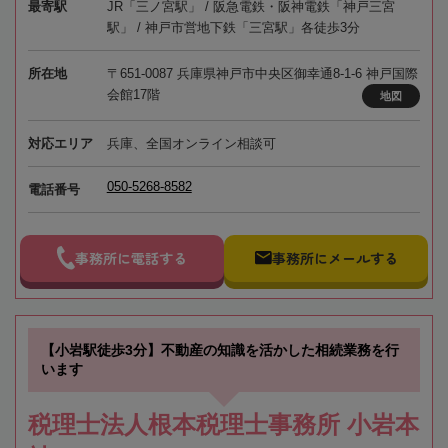
最寄駅
JR「三ノ宮駅」 / 阪急電鉄・阪神電鉄「神戸三宮
駅」 / 神戸市営地下鉄「三宮駅」各徒歩3分
所在地
〒651-0087 兵庫県神戸市中央区御幸通8-1-6 神戸国際
会館17階
地図
対応エリア
兵庫、全国オンライン相談可
050-5268-8582
電話番号
事務所に電話する
事務所にメールする
【小岩駅徒歩3分】不動産の知識を活かした相続業務を行
います
税理士法人根本税理士事務所 小岩本