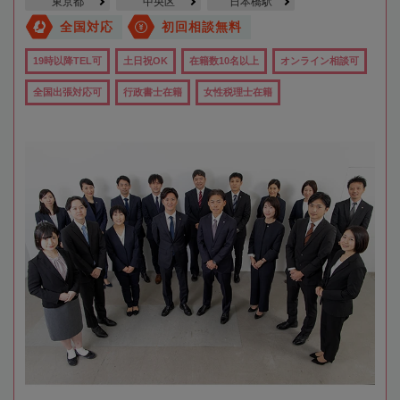
東京都
中央区
日本橋駅
全国対応
初回相談無料
19時以降TEL可
土日祝OK
在籍数10名以上
オンライン相談可
全国出張対応可
行政書士在籍
女性税理士在籍