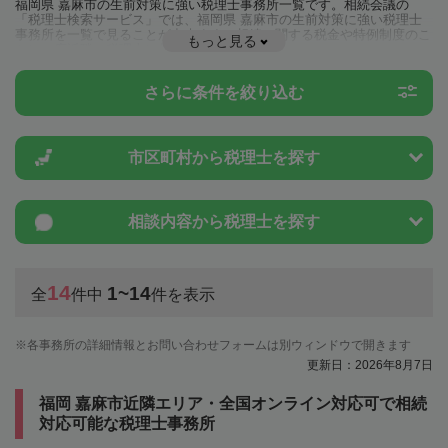
福岡県 嘉麻市の生前対策に強い税理士事務所一覧です。相続会議の
「税理士検索サービス」では、福岡県 嘉麻市の生前対策に強い税理士
事務所を一覧で見ることが出来ます。相続に関する税金や特例制度のこ
もっと見る
とは一度近隣の税理士に相談してみましょう。
さらに条件を絞り込む
市区町村から
税理士を探す
相談内容から
税理士を探す
14
1~14
全
件中
件を表示
各事務所の詳細情報とお問い合わせフォームは別ウィンドウで開きます
更新日：2026年8月7日
福岡 嘉麻市近隣エリア・全国オンライン対応可で相続
対応可能な税理士事務所