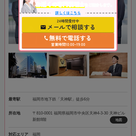
お近くの専門税理士
をご紹介します。
詳しくはこちら
24時間受付中
メールで相談する
無料で電話する
営業時間10:00~19:00
最寄駅
福岡市地下鉄「天神駅」徒歩6分
所在地
〒810-0001 福岡県福岡市中央区天神4-3-30 天神ビル
新館8階
地図
対応エリア
福岡