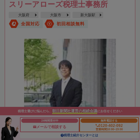
スリーアローズ税理士事務所
大阪府
大阪市
新大阪駅
全国対応
初回相談無料
朝日新聞社運営の相続会議
税理士選びに悩んだら、
にお任せください
24時間受付中
無料電話する
0120-402-092
メールで相談する
営業時間10:00~19:00
税理士紹介センターとは