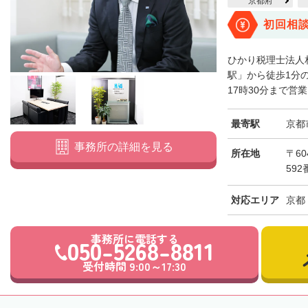
京都府
初回相
ひかり税理士法人
駅」から徒歩1分
17時30分まで営
最寄駅
京都
事務所の詳細を見る
所在地
〒6
59
対応エリア
京都
事務所に電話する
050-5268-8811
受付時間 9:00～17:30