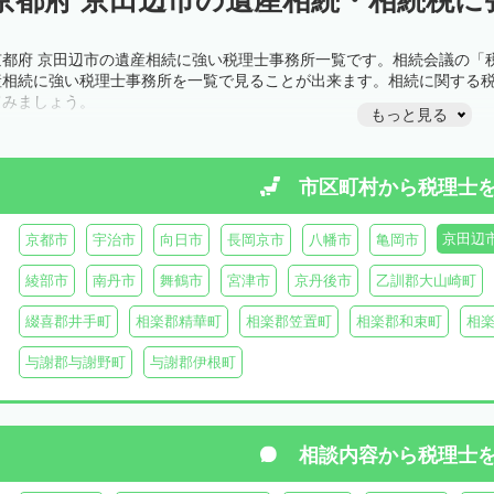
京都府 京田辺市の遺産相続に強い税理士事務所一覧です。相続会議の「
産相続に強い税理士事務所を一覧で見ることが出来ます。相続に関する
てみましょう。
もっと見る
市区町村から
税理士
京田辺
京都市
宇治市
向日市
長岡京市
八幡市
亀岡市
綾部市
南丹市
舞鶴市
宮津市
京丹後市
乙訓郡大山崎町
綴喜郡井手町
相楽郡精華町
相楽郡笠置町
相楽郡和束町
相
与謝郡与謝野町
与謝郡伊根町
相談内容から
税理士