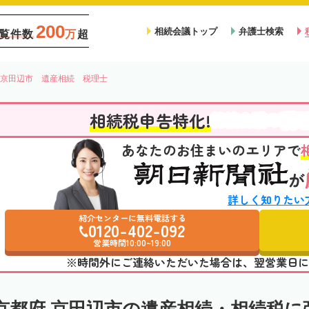
200
相続会議トップ
弁護士検索
覧件数
万
超
京田辺市 遺産相続 税理士
税
相続税申告特化!
相続会議の
あなたのお住まいのエリアで
が
詳しく知りたい
紹介センターに無料電話する
0120-402-092
営業時間10:00~19:00
※時間外にご連絡いただいた場合は、翌営業日に
京都府 京田辺市の遺産相続・相続税に