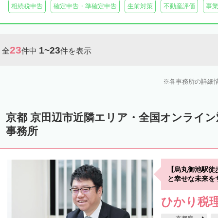
相続税申告
確定申告・準確定申告
生前対策
不動産評価
事
23
1~23
全
件中
件を表示
各事務所の詳細
京都 京田辺市近隣エリア・全国オンライ
事務所
【烏丸御池駅徒
と幸せな未来を
ひかり税