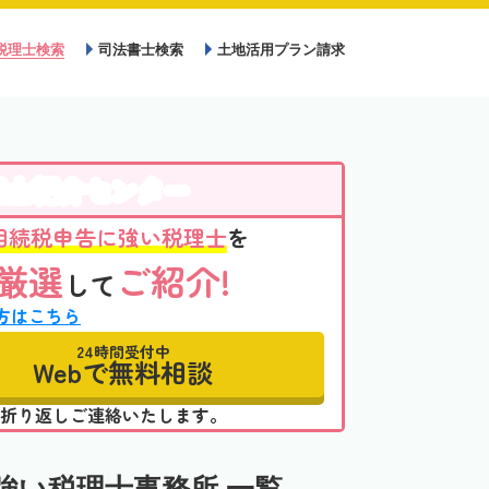
税理士検索
司法書士検索
土地活用プラン請求
理士紹介センター
相続税申告に強い税理士
を
厳選
ご紹介!
して
方はこちら
24時間受付中
Webで無料相談
折り返しご連絡いたします。
強い税理士事務所 一覧