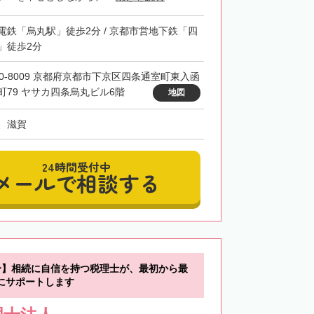
電鉄「烏丸駅」徒歩2分 / 京都市営地下鉄「四
」徒歩2分
00-8009 京都府京都市下京区四条通室町東入函
町79 ヤサカ四条烏丸ビル6階
地図
、滋賀
24時間受付中
メールで相談する
分】相続に自信を持つ税理士が、最初から最
にサポートします