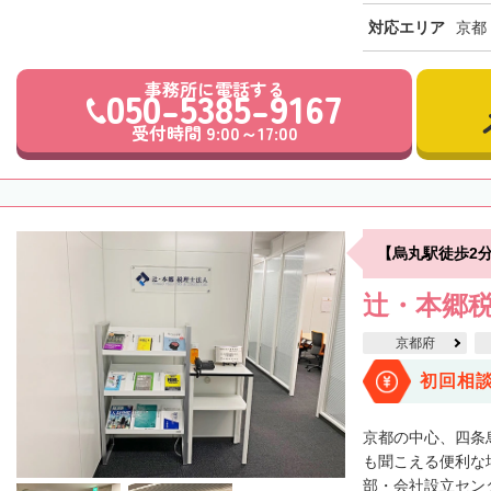
対応エリア
京都
事務所に電話する
050-5385-9167
受付時間 9:00～17:00
【烏丸駅徒歩2
辻・本郷税
京都府
初回相
京都の中心、四条
も聞こえる便利な
部・会社設立センタ