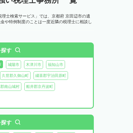
税理士検索サービス」では、京都府 京田辺市の遺
税金や特例制度のことは一度近隣の税理士に相談し
を探す
市
城陽市
木津川市
福知山市
久世郡久御山町
綴喜郡宇治田原町
楽郡南山城村
船井郡京丹波町
を探す