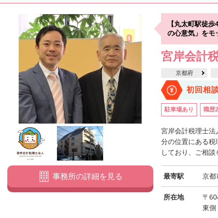
【丸太町駅徒歩
の心意気」をモ
宮岸会計
京都府
初回相
駐車場あり
職歴
宮岸会計税理士法
分の位置にある税
しており、ご相談を
最寄駅
京都
事務所の詳細を見る
所在地
〒6
東側