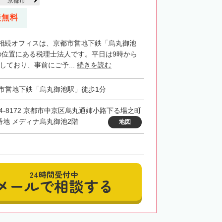
京都市
談無料
相続オフィスは、京都市営地下鉄「烏丸御池
の位置にある税理士法人です。平日は9時から
業しており、事前にご予...
続きを読む
市営地下鉄「烏丸御池駅」徒歩1分
04-8172 京都市中京区烏丸通姉小路下る場之町
2番地 メディナ烏丸御池2階
地図
24時間受付中
メールで相談する