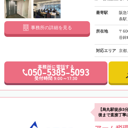
最寄駅
阪急
条駅
事務所の詳細を見る
所在地
〒6
谷鉾
対応エリア
京都
事務所に電話する
050-5385-5093
受付時間 9:00～17:30
【烏丸駅徒歩3
後まで直接丁寧