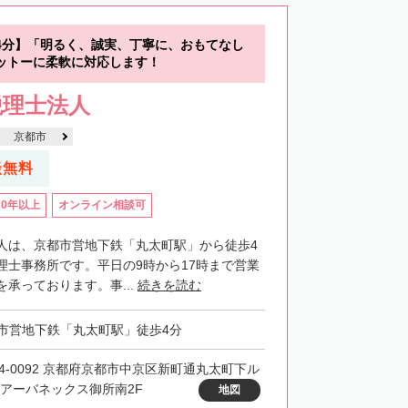
4分】「明るく、誠実、丁寧に、おもてなし
ットーに柔軟に対応します！
税理士法人
京都市
談無料
20年以上
オンライン相談可
人は、京都市営地下鉄「丸太町駅」から徒歩4
理士事務所です。平日の9時から17時まで営業
承っております。事...
続きを読む
市営地下鉄「丸太町駅」徒歩4分
04-0092 京都府京都市中京区新町通丸太町下ル
 アーバネックス御所南2F
地図