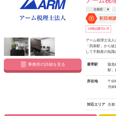
アーム税
京都府
初回相
19時以降TEL可
アーム税理士法人
「四条駅」から徒
して不動産の知識に
最寄駅
阪急
事務所の詳細を見る
駅」
所在地
〒6
月鉾
対応エリア
京都