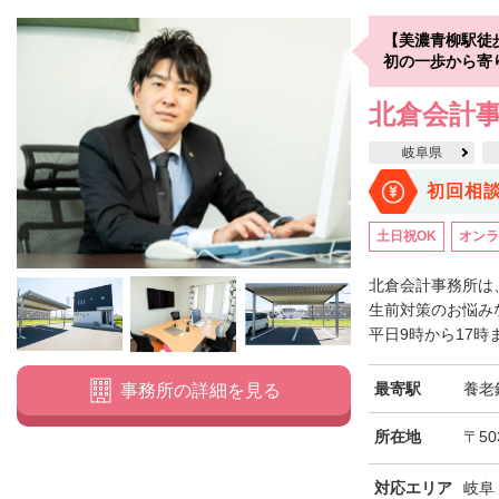
【美濃青柳駅徒
初の一歩から寄
北倉会計
岐阜県
初回相
土日祝OK
オンラ
北倉会計事務所は
生前対策のお悩み
平日9時から17時
最寄駅
養老
事務所の詳細を見る
所在地
〒50
対応エリア
岐阜