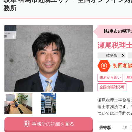
務所
【岐阜市の税理
瀬尾税理
岐阜県
初回相
役所から近い
駐
全国出張対応可
瀬尾税理士事務所
理士事務所です。
ついてはご予約のみ
事務所の詳細を見る
最寄駅
JR