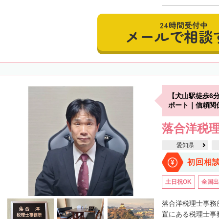
24時間受付中
メールで相談
【犬山駅徒歩6
ポート｜信頼関
落合洋税
愛知県
初回相
土日祝OK
全国出
落合洋税理士事務
置にある税理士事