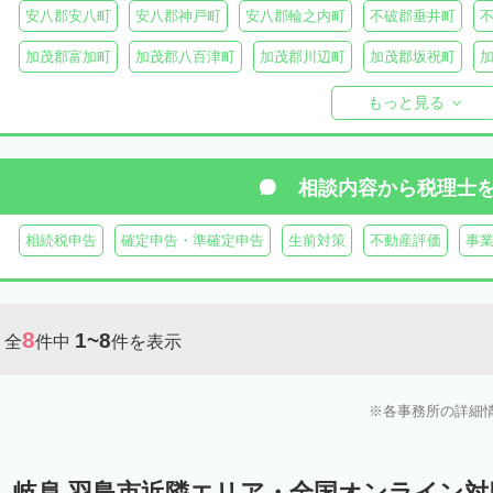
安八郡安八町
安八郡神戸町
安八郡輪之内町
不破郡垂井町
加茂郡富加町
加茂郡八百津町
加茂郡川辺町
加茂郡坂祝町
加茂郡東白川村
大野郡白川村
もっと見る
相談内容から
税理士
相続税申告
確定申告・準確定申告
生前対策
不動産評価
事
8
1~8
全
件中
件を表示
各事務所の詳細
岐阜 羽島市近隣エリア・全国オンライン