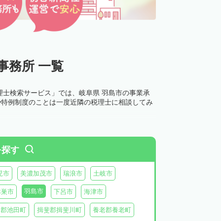
事務所 一覧
理士検索サービス」では、岐阜県 羽島市の事業承
や特例制度のことは一度近隣の税理士に相談してみ
を探す
児市
美濃加茂市
瑞浪市
土岐市
羽島市
本巣市
下呂市
海津市
斐郡池田町
揖斐郡揖斐川町
養老郡養老町