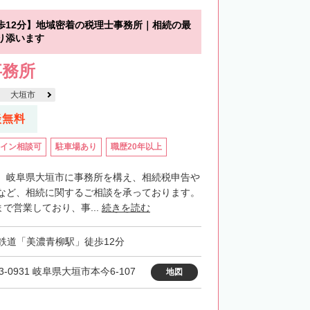
歩12分】地域密着の税理士事務所｜相続の最
り添います
事務所
大垣市
談無料
イン相談可
駐車場あり
職歴20年以上
、岐阜県大垣市に事務所を構え、相続税申告や
など、相続に関するご相談を承っております。
まで営業しており、事...
続きを読む
鉄道「美濃青柳駅」徒歩12分
3-0931 岐阜県大垣市本今6-107
地図