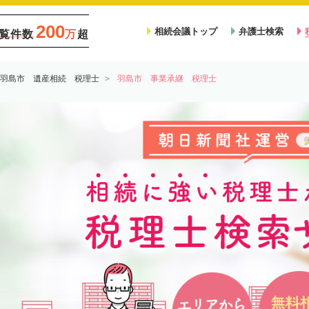
200
相続会議トップ
弁護士検索
覧件数
万
超
羽島市 遺産相続 税理士
羽島市 事業承継 税理士