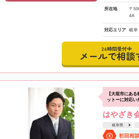
所在地
〒50
4A
対応エリア
岐阜
24時間受付中
メールで相談
【大垣市にある
ットーに対応い
はやざき
岐阜県
初回相