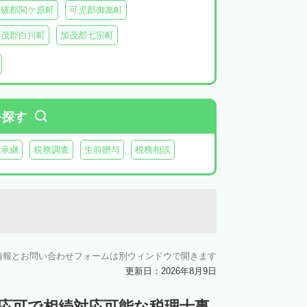
不破郡関ケ原町
可児郡御嵩町
加茂郡白川町
加茂郡七宗町
を探す
業承継
税務調査
生前贈与
税務相談
情報とお問い合わせフォームは別ウィンドウで開きます
更新日：2026年8月9日
対応可で相続対応可能な税理士事