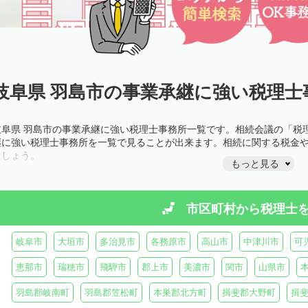
岐阜県 羽島市の事業承継に強い税理士
岐阜県 羽島市の事業承継に強い税理士事務所一覧です。相続会議の「税
継に強い税理士事務所を一覧で見ることが出来ます。相続に関する税金
ましょう。
もっと見る
市区町村から
税理士
岐阜市
大垣市
多治見市
各務原市
高山市
中津川市
可
恵那市
瑞穂市
飛騨市
郡上市
美濃市
関市
山県市
羽島郡岐南町
羽島郡笠松町
本巣郡北方町
揖斐郡大野町
揖