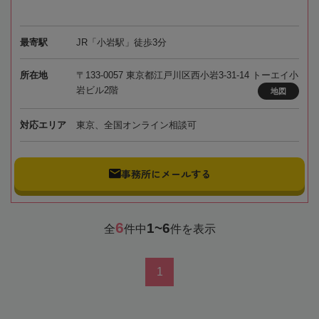
最寄駅
JR「小岩駅」徒歩3分
所在地
〒133-0057 東京都江戸川区西小岩3-31-14 トーエイ小
岩ビル2階
地図
対応エリア
東京、全国オンライン相談可
事務所にメールする
6
1~6
全
件中
件を表示
1