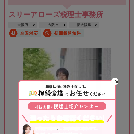
スリーアローズ税理士事務所
大阪府
大阪市
新大阪駅
全国対応
初回相談無料
相続に強い税理士探しは、
お任せ
に
ください
税理士紹介センター
相続会議
の
迷ったらお電話ください!
不動産や株式等、相続資産に合わせて、