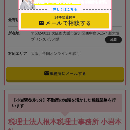
お近くの専門税理士
をご紹介します。
詳しくはこちら
24時間受付中
最寄駅
阪急電鉄「南方駅」徒歩1分
メールで相談する
所在地
〒532-0011 大阪府大阪市淀川区西中島3-15-7 新大阪
プリンスビル4階
地図
対応エリア
大阪、全国オンライン相談可
事務所にメールする
【小岩駅徒歩3分】不動産の知識を活かした相続業務を行
います
税理士法人根本税理士事務所 小岩本