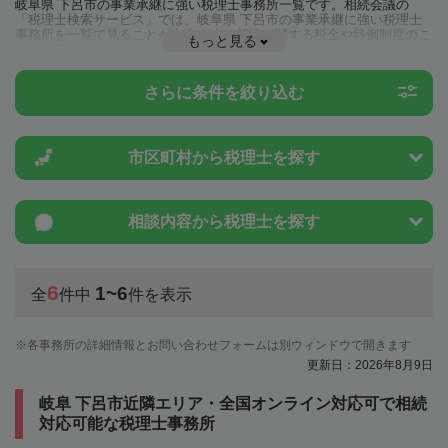
岐阜県 下呂市の事業承継に強い税理士事務所一覧です。相続会議の
「税理士検索サービス」では、岐阜県 下呂市の事業承継に強い税理士
事務所を一覧で見ることが出来ます。相続に関する税金や特例制度のこ
もっと見る
とは一度近隣の税理士に相談してみましょう。
さらに条件を絞り込む
市区町村から
税理士を探す
相談内容から
税理士を探す
6
1~6
全
件中
件を表示
各事務所の詳細情報とお問い合わせフォームは別ウィンドウで開きます
更新日：2026年8月9日
岐阜 下呂市近隣エリア・全国オンライン対応可で相続
対応可能な税理士事務所