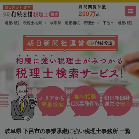
月間閲覧件数
朝日新聞社運営
200万
超
遺産相続 税理士検索
岐阜県 遺産相続 税理士
下呂市 遺産相続 
岐阜県 下呂市の事業承継に強い税理士事務所 一覧