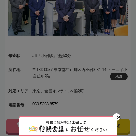
最寄駅
JR「小岩駅」徒歩3分
所在地
〒133-0057 東京都江戸川区西小岩3-31-14 トーエイ小
岩ビル2階
地図
対応エリア
東京、全国オンライン相談可
050-5268-8579
電話番号
相続に強い税理士探しは、
事務所に電話する
事務所にメールする
お任せ
に
ください