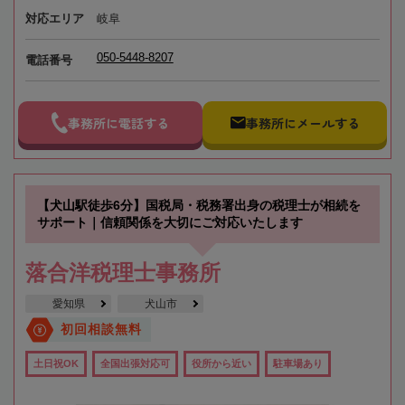
対応エリア
岐阜
050-5448-8207
電話番号
事務所に電話する
事務所にメールする
【犬山駅徒歩6分】国税局・税務署出身の税理士が相続を
サポート｜信頼関係を大切にご対応いたします
落合洋税理士事務所
愛知県
犬山市
初回相談無料
土日祝OK
全国出張対応可
役所から近い
駐車場あり