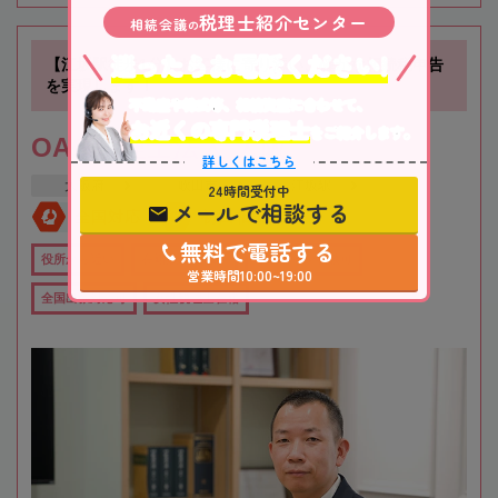
税理士紹介センター
相続会議
の
迷ったらお電話ください!
【江坂駅徒歩1分】お客様に寄り添い、確かな相続税申告
を実現します！
不動産や株式等、相続資産に合わせて、
お近くの専門税理士
をご紹介します。
OAG税理士法人 大阪
詳しくはこちら
大阪府
吹田市
江坂駅
24時間受付中
メールで相談する
全国対応
初回相談無料
無料で電話する
役所から近い
在籍数10名以上
オンライン相談可
営業時間10:00~19:00
全国出張対応可
女性税理士在籍