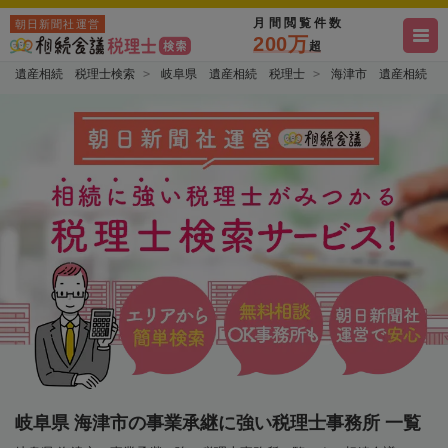
月間閲覧件数
朝日新聞社運営
200万
超
遺産相続 税理士検索
岐阜県 遺産相続 税理士
海津市 遺産相続 
岐阜県 海津市の事業承継に強い税理士事務所 一覧