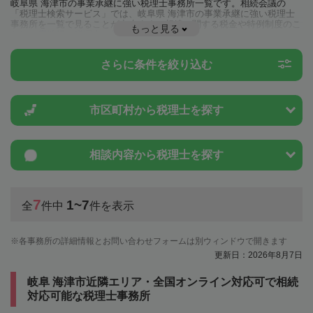
岐阜県 海津市の事業承継に強い税理士事務所一覧です。相続会議の
「税理士検索サービス」では、岐阜県 海津市の事業承継に強い税理士
事務所を一覧で見ることが出来ます。相続に関する税金や特例制度のこ
もっと見る
とは一度近隣の税理士に相談してみましょう。
さらに条件を絞り込む
市区町村から
税理士を探す
相談内容から
税理士を探す
7
1~7
全
件中
件を表示
各事務所の詳細情報とお問い合わせフォームは別ウィンドウで開きます
更新日：2026年8月7日
岐阜 海津市近隣エリア・全国オンライン対応可で相続
対応可能な税理士事務所