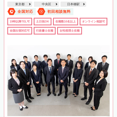
東京都
中央区
日本橋駅
全国対応
初回相談無料
19時以降TEL可
土日祝OK
在籍数10名以上
オンライン相談可
全国出張対応可
行政書士在籍
女性税理士在籍