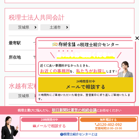
税理士法人共同会計
茨城県
土浦市
最寄駅
つくばエクスプレス「つくば駅」車15分
税理士紹介センター
の
お電話ください!
迷
っ
た
ら
所在地
〒300-0051 茨城県土浦市真鍋2丁目12-10
近くに良い事務所がなかったときも、
お近くの事務所
私たちがお探し
を、
します !
24時間受付中
水越有宏税理士事務所
メールで相談する
※時間外にご連絡いただいた場合は、翌営業日に折り返しご連絡いたしま
茨城県
水戸市
水戸駅
す。
朝日新聞社運営の相続会議
税理士選びに悩んだら、
にお任せください
最寄駅
JR「水戸駅」車10分
24時間受付中
無料電話する
0120-402-092
所在地
〒310-0852 茨城県水戸市笠原町600-17-2F
メールで相談する
営業時間10:00~19:00
税理士紹介センターとは