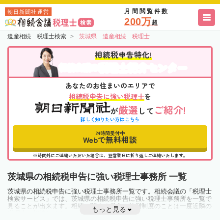
月間閲覧件数
朝日新聞社運営
200万
超
遺産相続 税理士検索
茨城県 遺産相続 税理士
相続税申告特化!
税理士紹介センター
相続会議の
あなたのお住まいのエリアで
相続税申告に強い税理士
を
厳選
ご紹介!
が
して
詳しく知りたい方はこちら
24時間受付中
Webで無料相談
※時間外にご連絡いただいた場合は、翌営業日に折り返しご連絡いたします。
茨城県の相続税申告に強い税理士事務所 一覧
茨城県の相続税申告に強い税理士事務所一覧です。相続会議の「税理士
検索サービス」では、茨城県の相続税申告に強い税理士事務所を一覧で
見ることが出来ます。相続に関する税金や特例制度のことは一度近隣の
もっと見る
税理士に相談してみましょう。