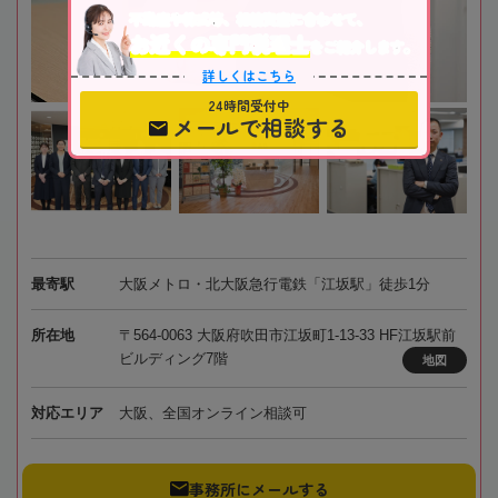
不動産や株式等、相続資産に合わせて、
お近くの専門税理士
をご紹介します。
詳しくはこちら
24時間受付中
メールで相談する
最寄駅
大阪メトロ・北大阪急行電鉄「江坂駅」徒歩1分
所在地
〒564-0063 大阪府吹田市江坂町1-13-33 HF江坂駅前
ビルディング7階
地図
対応エリア
大阪、全国オンライン相談可
事務所にメールする