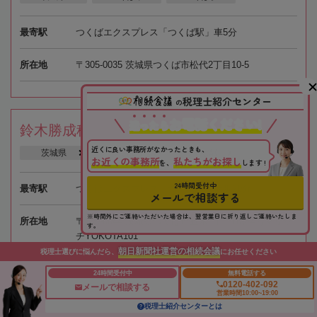
最寄駅
つくばエクスプレス「つくば駅」車5分
所在地
〒305-0035 茨城県つくば市松代2丁目10-5
税理士紹介センター
の
お電話ください!
迷
っ
た
ら
鈴木勝成税理士事務所
近くに良い事務所がなかったときも、
茨城県
つくば市
つくば駅
お近くの事務所
私たちがお探し
を、
します !
24時間受付中
最寄駅
つくばエクスプレス「つくば駅」徒歩20分
メールで相談する
※時間外にご連絡いただいた場合は、翌営業日に折り返しご連絡いたしま
所在地
〒305-0044 茨城県つくば市並木3丁目10番4号マリッ
す。
チYOKOTA101
朝日新聞社運営の相続会議
税理士選びに悩んだら、
にお任せください
24時間受付中
無料電話する
0120-402-092
メールで相談する
営業時間10:00~19:00
岡﨑耕作税理士事務所
税理士紹介センターとは