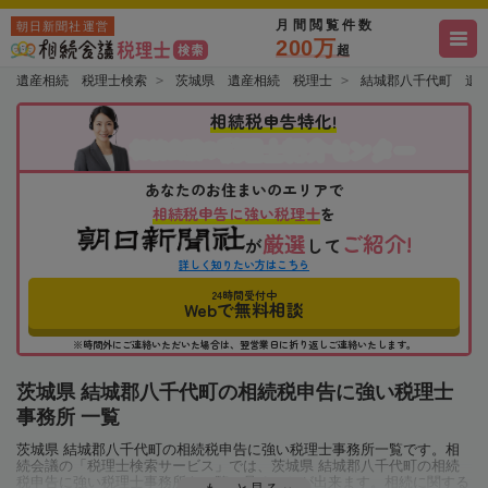
月間閲覧件数
朝日新聞社運営
200万
超
遺産相続 税理士検索
茨城県 遺産相続 税理士
結城郡八千代町 遺
相続税申告特化!
税理士紹介センター
相続会議の
あなたのお住まいのエリアで
相続税申告に強い税理士
を
厳選
ご紹介!
が
して
詳しく知りたい方はこちら
24時間受付中
Webで無料相談
※時間外にご連絡いただいた場合は、翌営業日に折り返しご連絡いたします。
茨城県 結城郡八千代町の相続税申告に強い税理士
事務所 一覧
茨城県 結城郡八千代町の相続税申告に強い税理士事務所一覧です。相
続会議の「税理士検索サービス」では、茨城県 結城郡八千代町の相続
税申告に強い税理士事務所を一覧で見ることが出来ます。相続に関する