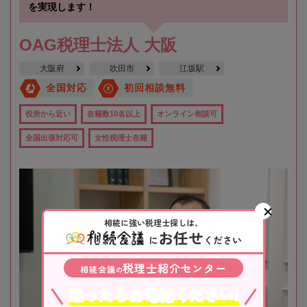
を実現します！
OAG税理士法人 大阪
大阪府
吹田市
江坂駅
全国対応
初回相談無料
役所から近い
在籍数10名以上
オンライン相談可
全国出張対応可
女性税理士在籍
相続に強い税理士探しは、
お任せ
に
ください
税理士紹介センター
相続会議
の
迷ったらお電話ください!