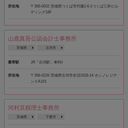
所在地
〒305-0032 茨城県つくば市竹園1-6-1つくば三井ビル
ディング18F
山鹿真吾公認会計士事務所
茨城県
古河市
最寄駅
JR「古河駅」車8分
所在地
〒306-0226 茨城県古河市女沼1526-14 ホシノレジデ
ンスA101
河村亘税理士事務所
茨城県
下妻市