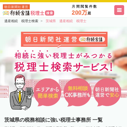
月間閲覧件数
朝日新聞社運営
200万
超
遺産相続 税理士検索
茨城県 遺産相続 税理士
茨城県の税務相談に強い税理士事務所 一覧