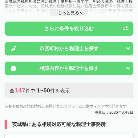
茨城県の税務相談に強い税理士事務所一覧です。相続会議の「税理士検
索サービス」では、茨城県の税務相談に強い税理士事務所を一覧で見る
ことが出来ます。相続に関する税金や特例制度のことは一度近隣の税理
もっと見る
士に相談してみましょう。
さらに条件を絞り込む
市区町村から
税理士を探す
相談内容から
税理士を探す
147
1~50
全
件中
件を表示
各事務所の詳細情報とお問い合わせフォームは別ウィンドウで開きます
更新日：2026年8月8日
茨城県にある相続対応可能な税理士事務所