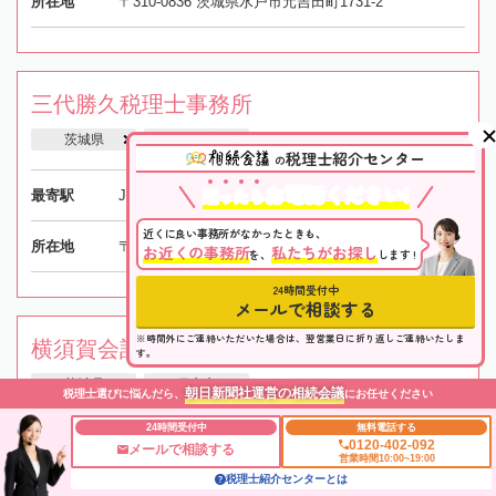
所在地
〒310-0836 茨城県水戸市元吉田町1731-2
三代勝久税理士事務所
茨城県
桜川市
税理士紹介センター
の
お電話ください!
迷
っ
た
ら
最寄駅
JR「岩瀬駅」徒歩12分
近くに良い事務所がなかったときも、
所在地
〒309-1211 茨城県桜川市岩瀬180-2階
お近くの事務所
私たちがお探し
を、
します !
24時間受付中
メールで相談する
※時間外にご連絡いただいた場合は、翌営業日に折り返しご連絡いたしま
横須賀会計事務所
す。
茨城県
日立市
朝日新聞社運営の相続会議
税理士選びに悩んだら、
にお任せください
24時間受付中
無料電話する
最寄駅
JR「日立駅」車5分
0120-402-092
メールで相談する
営業時間10:00~19:00
税理士紹介センターとは
所在地
〒317-0065 茨城県日立市助川町2丁目5-11