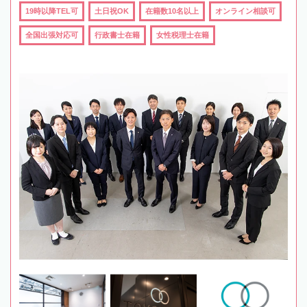
19時以降TEL可
土日祝OK
在籍数10名以上
オンライン相談可
全国出張対応可
行政書士在籍
女性税理士在籍