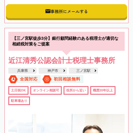
事務所にメールする
【三ノ宮駅徒歩3分】銀行顧問経験のある税理士が適切な
相続税対策をご提案
近江清秀公認会計士税理士事務所
兵庫県
神戸市
三ノ宮駅
全国対応
初回相談無料
土日祝OK
オンライン相談可
役所から近い
職歴20年以上
駐車場あり