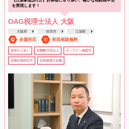
を実現します！
OAG税理士法人 大阪
大阪府
吹田市
江坂駅
全国対応
初回相談無料
役所から近い
在籍数10名以上
オンライン相談可
全国出張対応可
女性税理士在籍