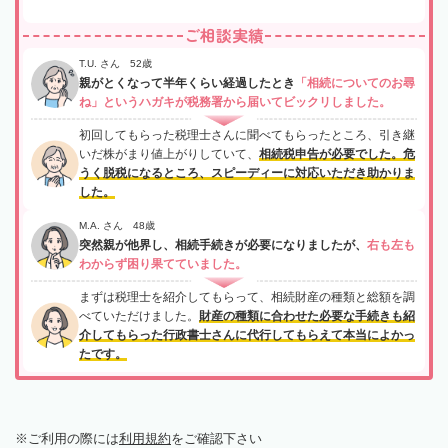
ご相談実績
T.U. さん 52歳
親がとくなって半年くらい経過したとき
「相続についてのお尋
ね」というハガキが税務署から届いてビックリしました。
初回してもらった税理士さんに聞べてもらったところ、引き継
いだ株がまり値上がりしていて、
相続税申告が必要でした。危
うく脱税になるところ、スピーディーに対応いただき助かりま
した。
M.A. さん 48歳
突然親が他界し、相続手続きが必要になりましたが、
右も左も
わからず困り果てていました。
まずは税理士を紹介してもらって、相続財産の種類と総額を調
べていただけました。
財産の種類に合わせた必要な手続きも紹
介してもらった行政書士さんに代行してもらえて本当によかっ
たです。
ご利用の際には
利用規約
をご確認下さい