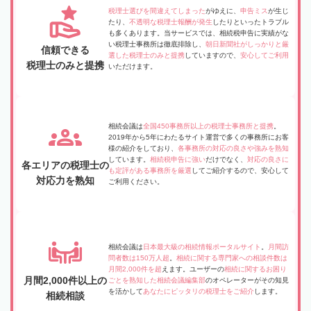
税理士選びを間違えてしまった
がゆえに、
申告ミス
が生じ
たり、
不透明な税理士報酬が発生
したりといったトラブル
も多くあります。当サービスでは、相続税申告に実績がな
い税理士事務所は徹底排除し、
朝日新聞社がしっかりと厳
信頼できる
選した税理士のみと提携
していますので、
安心してご利用
税理士のみと提携
いただけます。
相続会議は
全国450事務所以上の税理士事務所と提携
。
2019年から5年にわたるサイト運営で多くの事務所にお客
様の紹介をしており、
各事務所の対応の良さや強みを熟知
しています。
相続税申告に強い
だけでなく、
対応の良さに
各エリアの税理士の
も定評がある事務所を厳選
してご紹介するので、安心して
対応力を熟知
ご利用ください。
相続会議は
日本最大級の相続情報ポータルサイト
。
月間訪
問者数は150万人超
。
相続に関する専門家への相談件数は
月間2,000件を超
えます。ユーザーの
相続に関するお困り
月間2,000件以上の
ごとを熟知した相続会議編集部
のオペレーターがその知見
を活かして
あなたにピッタリの税理士をご紹介
します。
相続相談