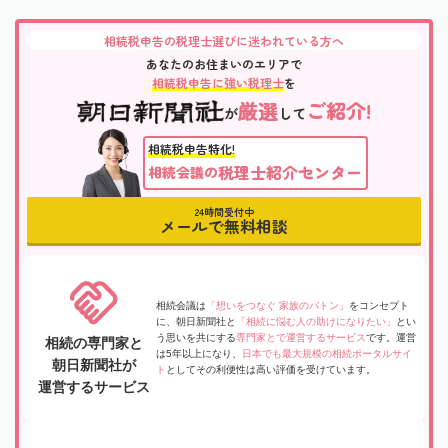
相続税申告の税理士選びに迷われている方へ
あなたのお住まいのエリアで
相続税申告に強い税理士
を
厳選
ご紹介!
が
して
相続税申告特化!
税理士紹介センター
相続会議の
24時間受付中
メールで無料相談
相続会議は
「想いをつなぐ 家族のバトン」
をコンセプト
に、朝日新聞社と
「相続に悩む人の助けになりたい」
とい
う思いを共にする
専門家とで運営するサービス
です。運営
相続の専門家と
は5年以上になり、
日本でも最大規模の相続ポータルサイ
朝日新聞社が
ト
としてその利便性は高い評価を受けています。
運営するサービス