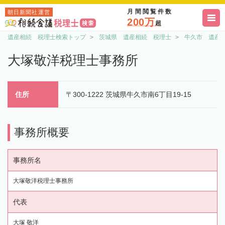
月間閲覧件数
朝日新聞社運営
200万
超
遺産相続 税理士検索トップ
茨城県 遺産相続 税理士
牛久市 遺産
大塚敬洋税理士事務所
住所
〒300-1222 茨城県牛久市南6丁目19-15
事務所概要
事務所名
大塚敬洋税理士事務所
代表
大塚 敬洋