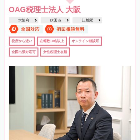
OAG税理士法人 大阪
大阪府
吹田市
江坂駅
全国対応
初回相談無料
役所から近い
在籍数10名以上
オンライン相談可
全国出張対応可
女性税理士在籍