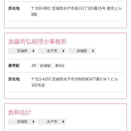
所在地
〒310-0801 茨城県水戸市桜川1丁目5番15号 都市ビル
8階
加藤尚弘税理士事務所
茨城県
水戸市
赤塚駅
最寄駅
JR「赤塚駅」車6分
所在地
〒311-4153 茨城県水戸市河和田町477番3 ＭＴビル
102号室
創和会計
茨城県
水戸市