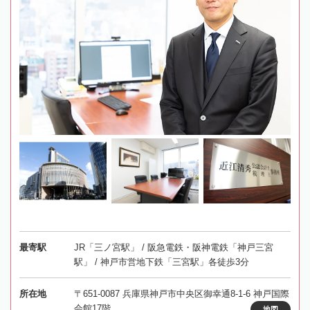
最寄駅
JR「三ノ宮駅」 / 阪急電鉄・阪神電鉄「神戸三宮
駅」 / 神戸市営地下鉄「三宮駅」各徒歩3分
所在地
〒651-0087 兵庫県神戸市中央区御幸通8-1-6 神戸国際
会館17階
地図