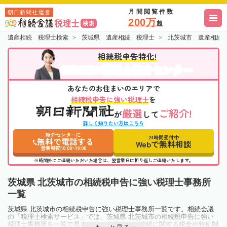
月間閲覧件数
朝日新聞社運営
200万
超
遺産相続 税理士検索
茨城県 遺産相続 税理士
北茨城市 遺産相続
相続税申告特化!
税理士紹介センター
相続会議の
あなたのお住まいのエリアで
相続税申告に強い税理士
を
厳選
ご紹介!
が
して
詳しく知りたい方はこちら
紹介センターに
24時間受付中
無料で電話する
Webで無料相談
営業時間10:00~19:00
※時間外にご連絡いただいた場合は、翌営業日に折り返しご連絡いたします。
茨城県 北茨城市の相続税申告に強い税理士事務所
一覧
茨城県 北茨城市の相続税申告に強い税理士事務所一覧です。相続会議
の「税理士検索サービス」では、茨城県 北茨城市の相続税申告に強い
税理士事務所を一覧で見ることが出来ます。相続に関する税金や特例制