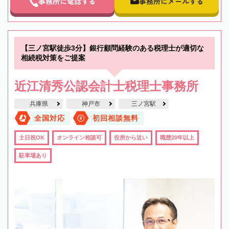
事務所に電話する
事務所にメールする
【三ノ宮駅徒歩3分】銀行顧問経験のある税理士が適切な
相続税対策をご提案
近江清秀公認会計士税理士事務所
兵庫県
神戸市
三ノ宮駅
全国対応
初回相談無料
土日祝OK
オンライン相談可
役所から近い
職歴20年以上
駐車場あり