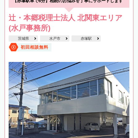
【赤塚駅車で8分】相続のお悩みを丁寧にサポートします
辻・本郷税理士法人 北関東エリア
(水戸事務所)
茨城県
水戸市
赤塚駅
初回相談無料