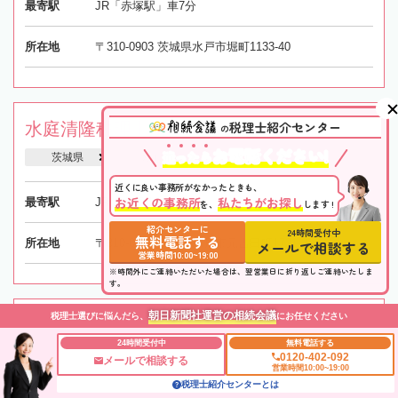
最寄駅
JR「赤塚駅」車7分
所在地
〒310-0903 茨城県水戸市堀町1133-40
税理士紹介センター
水庭清隆税理士事務所
の
お電話ください!
迷
っ
た
ら
茨城県
水戸市
水戸駅
近くに良い事務所がなかったときも、
お近くの事務所
私たちがお探し
最寄駅
JR「水戸駅」車8分
を、
します !
紹介センターに
24時間受付中
無料電話する
所在地
〒310-0836 茨城県水戸市元吉田町1731-2
メールで相談する
営業時間10:00~19:00
※時間外にご連絡いただいた場合は、翌営業日に折り返しご連絡いたしま
す。
朝日新聞社運営の相続会議
税理士選びに悩んだら、
にお任せください
税理士平本祐一事務所
24時間受付中
無料電話する
茨城県
水戸市
水戸駅
0120-402-092
メールで相談する
営業時間10:00~19:00
税理士紹介センターとは