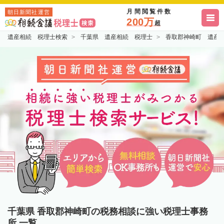
月間閲覧件数
朝日新聞社運営
200万
超
遺産相続 税理士検索
千葉県 遺産相続 税理士
香取郡神崎町 遺産
千葉県 香取郡神崎町の税務相談に強い税理士事務
所 一覧