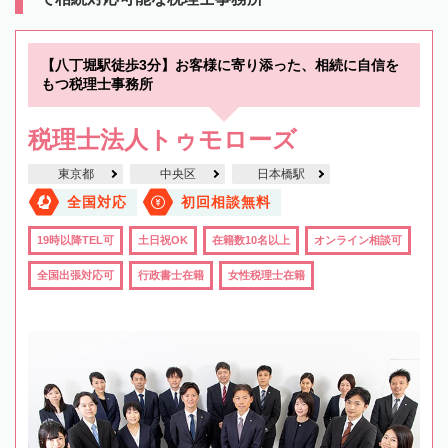
【八丁堀駅徒歩3分】お客様に寄り添った、相続に自信を
もつ税理士事務所
税理士法人トゥモローズ
東京都
中央区
日本橋駅
全国対応
初回相談無料
19時以降TEL可
土日祝OK
在籍数10名以上
オンライン相談可
全国出張対応可
行政書士在籍
女性税理士在籍