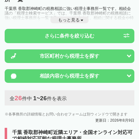
千葉県 香取郡神崎町の税務相談に強い税理士事務所一覧です。相続会
議の「税理士検索サービス」では、千葉県 香取郡神崎町の税務相談に
強い税理士事務所を一覧で見ることが出来ます。相続に関する税金や特
もっと見る
例制度のことは一度近隣の税理士に相談してみましょう。
さらに条件を絞り込む
市区町村から
税理士を探す
相談内容から
税理士を探す
26
1~26
全
件中
件を表示
各事務所の詳細情報とお問い合わせフォームは別ウィンドウで開きます
更新日：2026年8月9日
千葉 香取郡神崎町近隣エリア・全国オンライン対応可
で相続対応可能な税理士事務所