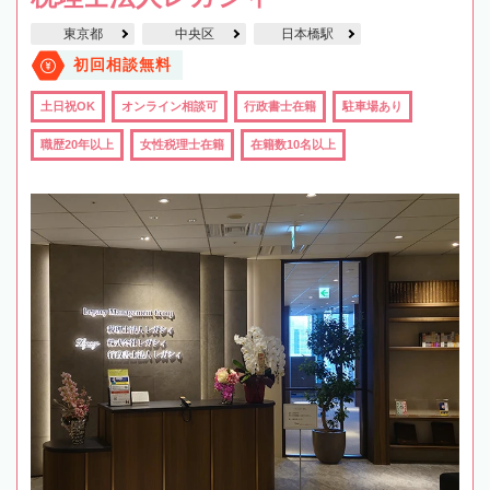
東京都
中央区
日本橋駅
初回相談無料
土日祝OK
オンライン相談可
行政書士在籍
駐車場あり
職歴20年以上
女性税理士在籍
在籍数10名以上