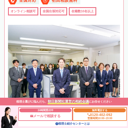
全国対応
初回相談無料
オンライン相談可
全国出張対応可
在籍数10名以上
朝日新聞社運営の相続会議
税理士選びに悩んだら、
にお任せください
24時間受付中
無料電話する
0120-402-092
メールで相談する
営業時間10:00~19:00
税理士紹介センターとは
最寄駅
JR「小岩駅」徒歩3分