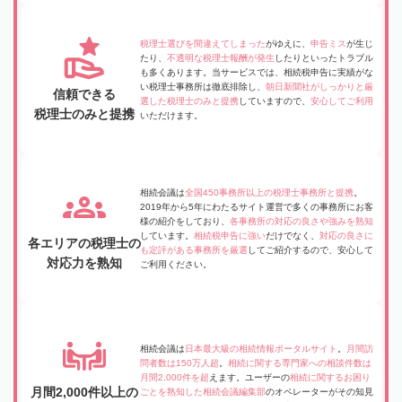
税理士選びを間違えてしまった
がゆえに、
申告ミス
が生じ
たり、
不透明な税理士報酬が発生
したりといったトラブル
も多くあります。当サービスでは、相続税申告に実績がな
い税理士事務所は徹底排除し、
朝日新聞社がしっかりと厳
信頼できる
選した税理士のみと提携
していますので、
安心してご利用
税理士のみと提携
いただけます。
相続会議は
全国450事務所以上の税理士事務所と提携
。
2019年から5年にわたるサイト運営で多くの事務所にお客
様の紹介をしており、
各事務所の対応の良さや強みを熟知
しています。
相続税申告に強い
だけでなく、
対応の良さに
各エリアの税理士の
も定評がある事務所を厳選
してご紹介するので、安心して
対応力を熟知
ご利用ください。
相続会議は
日本最大級の相続情報ポータルサイト
。
月間訪
問者数は150万人超
。
相続に関する専門家への相談件数は
月間2,000件を超
えます。ユーザーの
相続に関するお困り
月間2,000件以上の
ごとを熟知した相続会議編集部
のオペレーターがその知見