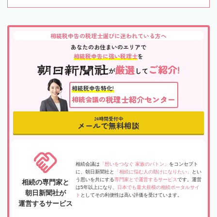
相続税申告の税理士選びに迷われている方へ
あなたのお住まいのエリアで
相続税申告に強い税理士
を
厳選
ご紹介!
が
して
相続税申告特化!
税理士紹介センター
相続会議の
24時間受付中
メールで無料相談
相続会議は
「想いをつなぐ 家族のバトン」
をコンセプト
に、朝日新聞社と
「相続に悩む人の助けになりたい」
とい
う思いを共にする
専門家とで運営するサービス
です。運営
相続の専門家と
は5年以上になり、
日本でも最大規模の相続ポータルサイ
朝日新聞社が
ト
としてその利便性は高い評価を受けています。
運営するサービス