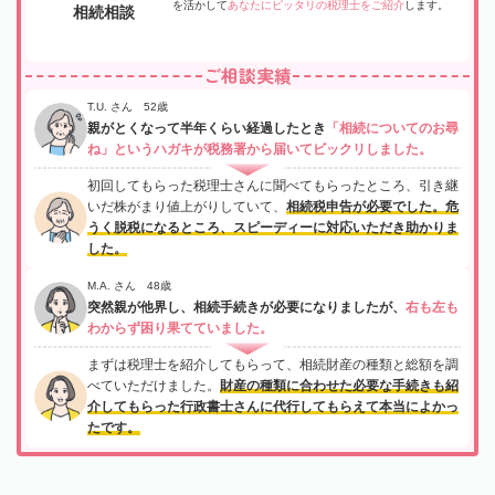
を活かして
あなたにピッタリの税理士をご紹介
します。
相続相談
ご相談実績
T.U. さん 52歳
親がとくなって半年くらい経過したとき
「相続についてのお尋
ね」というハガキが税務署から届いてビックリしました。
初回してもらった税理士さんに聞べてもらったところ、引き継
いだ株がまり値上がりしていて、
相続税申告が必要でした。危
うく脱税になるところ、スピーディーに対応いただき助かりま
した。
M.A. さん 48歳
突然親が他界し、相続手続きが必要になりましたが、
右も左も
わからず困り果てていました。
まずは税理士を紹介してもらって、相続財産の種類と総額を調
べていただけました。
財産の種類に合わせた必要な手続きも紹
介してもらった行政書士さんに代行してもらえて本当によかっ
たです。