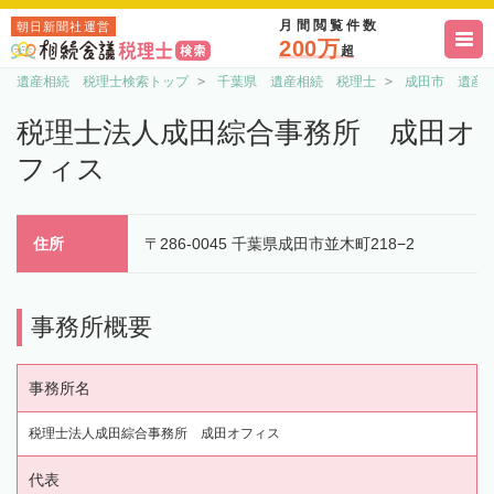
月間閲覧件数
朝日新聞社運営
200万
超
遺産相続 税理士検索トップ
千葉県 遺産相続 税理士
成田市 遺産
税理士法人成田綜合事務所 成田オ
フィス
住所
〒286-0045 千葉県成田市並木町218−2
事務所概要
事務所名
税理士法人成田綜合事務所 成田オフィス
代表