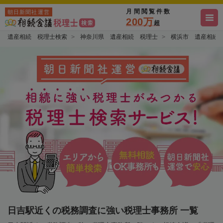
月間閲覧件数
朝日新聞社運営
200万
超
遺産相続 税理士検索
神奈川県 遺産相続 税理士
横浜市 遺産相続
日吉駅近くの税務調査に強い税理士事務所 一覧