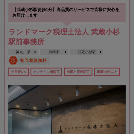
【武蔵小杉駅徒歩1分】高品質のサービスで皆様に安心を
お届けします
ランドマーク税理士法人 武蔵小杉
駅前事務所
神奈川県
川崎市
武蔵小杉駅
初回相談無料
土日祝OK
オンライン相談可
全国出張対応可
職歴20年以上