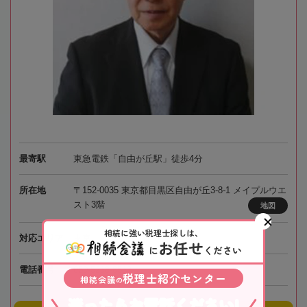
最寄駅
東急電鉄「自由が丘駅」徒歩4分
所在地
〒152-0035 東京都目黒区自由が丘3-8-1 メイプルウエ
スト3階
地図
相続に強い税理士探しは、
対応エリア
東京
お任せ
に
ください
電話番号
050-5268-8562
税理士紹介センター
相続会議
の
迷ったらお電話ください!