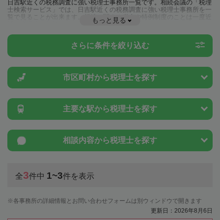
日吉駅近くの税務調査に強い税理士事務所一覧です。相続会議の「税理
士検索サービス」では、日吉駅近くの税務調査に強い税理士事務所を一
覧で見ることが出来ます。相続に関する税金や特例制度のことは一度近
もっと見る
隣の税理士に相談してみましょう。
さらに条件を絞り込む
市区町村から
税理士を探す
主要な駅から
税理士を探す
相談内容から
税理士を探す
3
1~3
全
件中
件を表示
各事務所の詳細情報とお問い合わせフォームは別ウィンドウで開きます
更新日：2026年8月6日