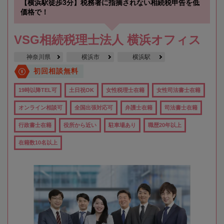
【横浜駅徒歩3分】税務署に指摘されない相続税申告を低
価格で！
VSG相続税理士法人 横浜オフィス
神奈川県
横浜市
横浜駅
初回相談無料
19時以降TEL可
土日祝OK
女性税理士在籍
女性司法書士在籍
オンライン相談可
全国出張対応可
弁護士在籍
司法書士在籍
行政書士在籍
役所から近い
駐車場あり
職歴20年以上
在籍数10名以上