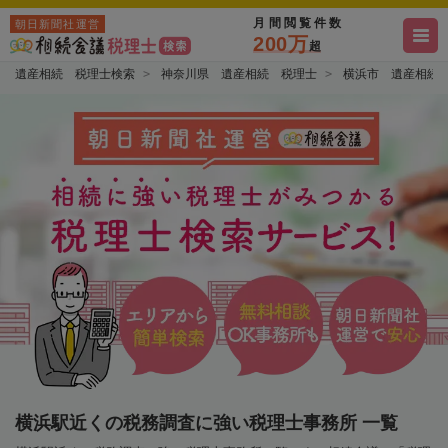
月間閲覧件数
朝日新聞社運営
200万
超
遺産相続 税理士検索
神奈川県 遺産相続 税理士
横浜市 遺産相続
横浜駅近くの税務調査に強い税理士事務所 一覧