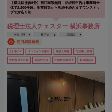
【横浜駅徒歩5分】初回面談無料！相続税申告は事務所全
体で2,200件超。生前対策から相続手続きまでワンストッ
プで対応可能
税理士法人チェスター 横浜事務所
神奈川県
横浜市
横浜駅
初回相談無料
土日祝OK
オンライン相談可
弁護士在籍
司法書士在籍
女性税理士在籍
英語対応可
在籍数10名以上
駐車場あり