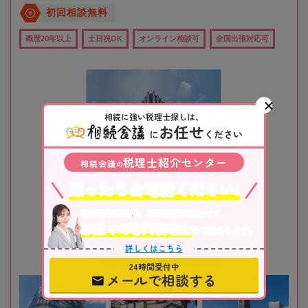
初回相談無料
職歴20年以上
土日祝OK
オンライン相談可
全国出張対応可
相続に強い税理士探しは、
お任せ
に
ください
税理士紹介センター
相続会議
の
迷ったらお電話ください!
不動産や株式等、相続資産に合わせて、
お近くの専門税理士
をご紹介します。
詳しくはこちら
24時間受付中
メールで相談する