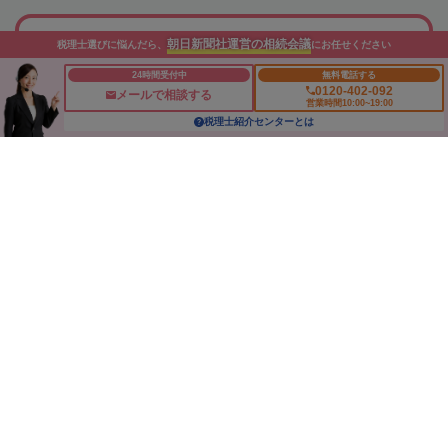
朝日新聞社運営の相続会議
相続税の基礎控除
税理士選びに悩んだら、
にお任せください
相続税の計算
24時間受付中
無料電話する
0120-402-092
メールで相談する
相続税対策の相談
営業時間10:00~19:00
税理士紹介センターとは
配偶者控除
小規模宅地等特例
未成年者控除
障がい者控除
相次相続
生前対策
株式の相続税
朝日新聞社の関連サイト