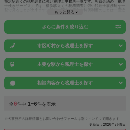
横浜駅近くの税務調査に強い税理士事務所一覧です。相続会議の「税理
士検索サービス」では、横浜駅近くの税務調査に強い税理士事務所を一
覧で見ることが出来ます。相続に関する税金や特例制度のことは一度近
もっと見る
隣の税理士に相談してみましょう。
さらに条件を絞り込む
市区町村から
税理士を探す
主要な駅から
税理士を探す
相談内容から
税理士を探す
6
1~6
全
件中
件を表示
各事務所の詳細情報とお問い合わせフォームは別ウィンドウで開きます
更新日：2026年8月8日