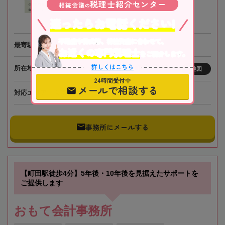
税理士紹介センター
相続会議
の
迷ったらお電話ください!
不動産や株式等、相続資産に合わせて、
最寄駅
JR・小田急電鉄「町田駅」徒歩4分
お近くの専門税理士
をご紹介します。
詳しくはこちら
所在地
〒194-0021 東京都町田市中町1-4-17 2階
地図
24時間受付中
メールで相談する
対応エリア
東京
事務所にメールする
【町田駅徒歩4分】5年後・10年後を見据えたサポートを
ご提供します
おもて会計事務所