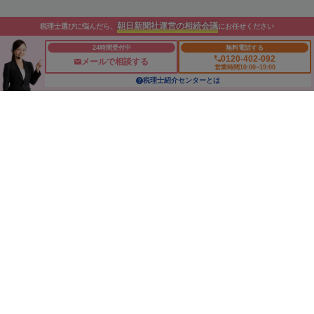
朝日新聞社運営の相続会議
相続について知る
税理士選びに悩んだら、
にお任せください
24時間受付中
無料電話する
0120-402-092
メールで相談する
営業時間10:00~19:00
相続税の基礎控除
税理士紹介センターとは
相続税の計算
相続税対策の相談
配偶者控除
小規模宅地等特例
未成年者控除
障がい者控除
相次相続
生前対策
株式の相続税