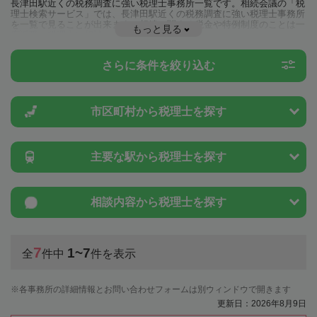
長津田駅近くの税務調査に強い税理士事務所一覧です。相続会議の「税
理士検索サービス」では、長津田駅近くの税務調査に強い税理士事務所
を一覧で見ることが出来ます。相続に関する税金や特例制度のことは一
もっと見る
度近隣の税理士に相談してみましょう。
さらに条件を絞り込む
市区町村から
税理士を探す
主要な駅から
税理士を探す
相談内容から
税理士を探す
7
1~7
全
件中
件を表示
各事務所の詳細情報とお問い合わせフォームは別ウィンドウで開きます
更新日：2026年8月9日