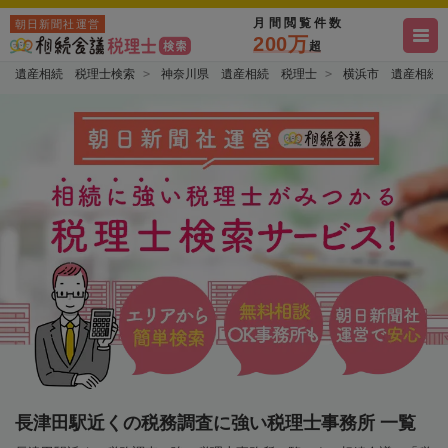
月間閲覧件数
朝日新聞社運営
200万
超
遺産相続 税理士検索
神奈川県 遺産相続 税理士
横浜市 遺産相続
長津田駅近くの税務調査に強い税理士事務所 一覧