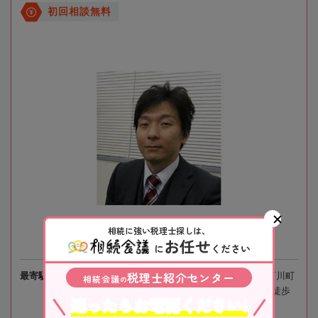
初回相談無料
相続に強い税理士探しは、
お任せ
に
ください
税理士紹介センター
最寄駅
横浜高速鉄道「日本大通り駅」徒歩4分 / JR「石川町
相続会議
の
駅」徒歩11分 / JR・横浜市営地下鉄「関内駅」徒歩
迷ったらお電話ください!
13分