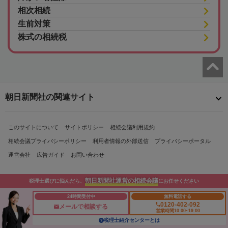
相次相続
生前対策
株式の相続税
朝日新聞社の関連サイト
このサイトについて
サイトポリシー
相続会議利用規約
相続会議プライバシーポリシー
利用者情報の外部送信
プライバシーポータル
運営会社
広告ガイド
お問い合わせ
朝日新聞社運営の相続会議
税理士選びに悩んだら、
にお任せください
24時間受付中
無料電話する
0120-402-092
メールで相談する
営業時間10:00~19:00
税理士紹介センターとは
Copyright© The Asahi Shimbun Company. All Rights Reserved.