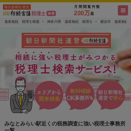
月間閲覧件数
朝日新聞社運営
200万
超
遺産相続 税理士検索
神奈川県 遺産相続 税理士
横浜市 遺産相続
みなとみらい駅近くの税務調査に強い税理士事務所
一覧