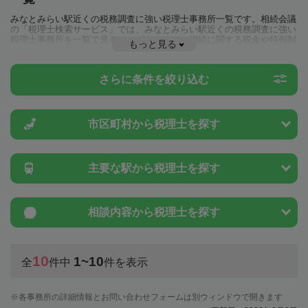
みなとみらい駅近くの税務調査に強い税理士事務所一覧です。相続会議
の「税理士検索サービス」では、みなとみらい駅近くの税務調査に強い
税理士事務所を一覧で見ることが出来ます。相続に関する税金や特例制
もっと見る
度のことは一度近隣の税理士に相談してみましょう。
さらに条件を絞り込む
市区町村から
税理士を探す
主要な駅から
税理士を探す
相談内容から
税理士を探す
10
1~10
全
件中
件を表示
各事務所の詳細情報とお問い合わせフォームは別ウィンドウで開きます