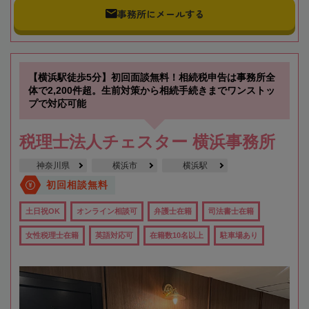
事務所にメールする
【横浜駅徒歩5分】初回面談無料！相続税申告は事務所全
体で2,200件超。生前対策から相続手続きまでワンストッ
プで対応可能
税理士法人チェスター 横浜事務所
神奈川県
横浜市
横浜駅
初回相談無料
土日祝OK
オンライン相談可
弁護士在籍
司法書士在籍
女性税理士在籍
英語対応可
在籍数10名以上
駐車場あり