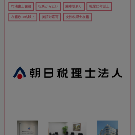
司法書士在籍
役所から近い
駐車場あり
職歴20年以上
在籍数10名以上
英語対応可
女性税理士在籍