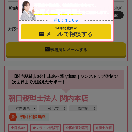
不動産や株式等、相続資産に合わせて、
所在地
〒231-0023 神奈川県横浜市中区山下町74-1 大和地所
お近くの専門税理士
をご紹介します。
ビル12F
地図
詳しくはこちら
24時間受付中
対応エリア
神奈川
メールで相談する
事務所にメールする
【関内駅徒歩3分】未来へ繋ぐ相続｜ワンストップ体制で
次世代まで見据えたサポート
朝日税理士法人 関内本店
神奈川県
横浜市
関内駅
初回相談無料
土日祝OK
オンライン相談可
全国出張対応可
弁護士在籍