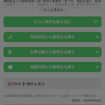
綱島駅近くの税務調査に強い税理士事務所一覧です。相続会議の「税理
士検索サービス」では、綱島駅近くの税務調査に強い税理士事務所を一
覧で見ることが出来ます。相続に関する税金や特例制度のことは一度近
もっと見る
隣の税理士に相談してみましょう。
さらに条件を絞り込む
市区町村から
税理士を探す
主要な駅から
税理士を探す
相談内容から
税理士を探す
5
1~5
全
件中
件を表示
各事務所の詳細情報とお問い合わせフォームは別ウィンドウで開きます
更新日：2026年8月6日