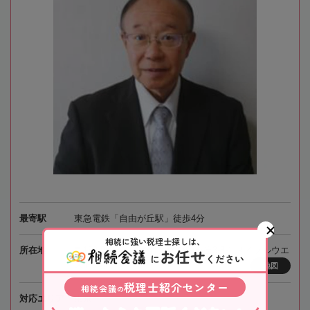
最寄駅
東急電鉄「自由が丘駅」徒歩4分
相続に強い税理士探しは、
お任せ
所在地
〒152-0035 東京都目黒区自由が丘3-8-1 メイプルウエ
に
ください
スト3階
地図
税理士紹介センター
相続会議
の
対応エリア
東京