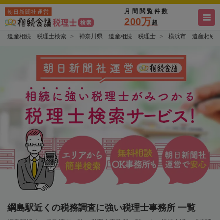
月間閲覧件数
朝日新聞社運営
200万
超
遺産相続 税理士検索
神奈川県 遺産相続 税理士
横浜市 遺産相続
綱島駅近くの税務調査に強い税理士事務所 一覧