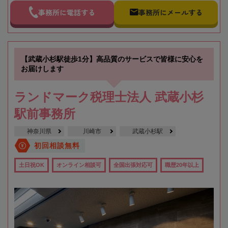
事務所に電話する
事務所にメールする
【武蔵小杉駅徒歩1分】高品質のサービスで皆様に安心を
お届けします
ランドマーク税理士法人 武蔵小杉
駅前事務所
神奈川県
川崎市
武蔵小杉駅
初回相談無料
土日祝OK
オンライン相談可
全国出張対応可
職歴20年以上