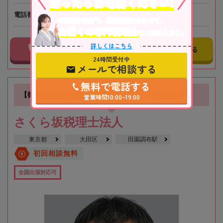
迷ったらお電話ください!
050-5268-8562
電話番号
不動産や株式等、相続資産に合わせて、
お近くの専門税理士
をご紹介します。
詳しくはこちら
事務所に電話する
事務所にメールする
24時間受付中
メールで相談する
無料で電話する
【御嶽山駅徒歩4分】依頼者様の「近く」で尽力します
営業時間10:00~19:00
さくら坂税理士法人
東京都
大田区
田園調布駅
初回相談無料
全国出張対応可