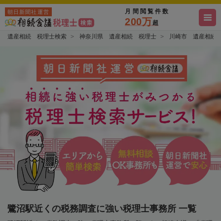
月間閲覧件数
朝日新聞社運営
200万
超
遺産相続 税理士検索
神奈川県 遺産相続 税理士
川崎市 遺産相続
鷺沼駅近くの税務調査に強い税理士事務所 一覧