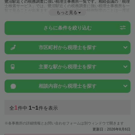
鷺沼駅近くの税務調査に強い税理士事務所一覧です。相続会議の「税理
士検索サービス」では、鷺沼駅近くの税務調査に強い税理士事務所を一
覧で見ることが出来ます。相続に関する税金や特例制度のことは一度近
もっと見る
隣の税理士に相談してみましょう。
さらに条件を絞り込む
市区町村から
税理士を探す
主要な駅から
税理士を探す
相談内容から
税理士を探す
1
1~1
全
件中
件を表示
各事務所の詳細情報とお問い合わせフォームは別ウィンドウで開きます
更新日：2026年8月6日