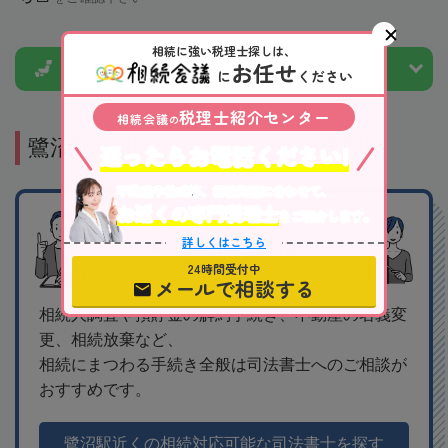
相続に強い税理士探しは、
お任せ
市区町村から
税理士を探す
に
ください
税理士紹介センター
相続会議
の
鷺沼駅で相続に強いその他の専門家
迷ったらお電話ください!
不動産や株式等、相続資産に合わせて、
お近くの専門税理士
をご紹介します。
相続手続きや、不
詳しくはこちら
動産の名義変更は
司法書士へ
24時間受付中
メールで相談する
相続人調査や預貯金の解約手続き、不動産の名義変
更、相続放棄など、
相続にまつわる手続き全般は司法書士へのご相談が
おすすめです。
鷺沼駅近くの相続対応可能な司法書士を探す