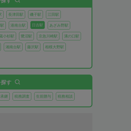
を探す
駅
長津田駅
磯子駅
江田駅
日吉駅
り駅
港南台駅
あざみ野駅
蔵小杉駅
鷺沼駅
京急川崎駅
溝の口駅
湘南台駅
藤沢駅
相模大野駅
を探す
業承継
税務調査
生前贈与
税務相談