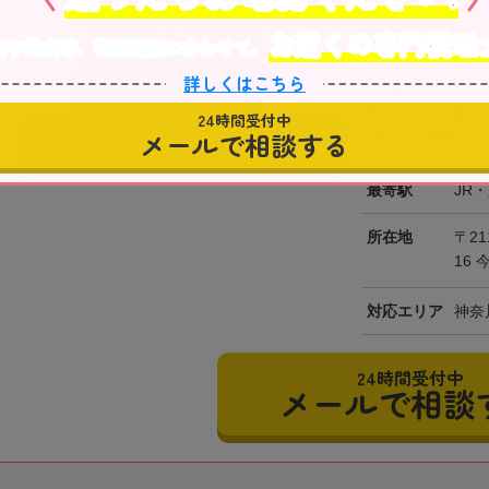
初回相
お近くの専門税理
産や株式等、相続資産に合わせて、
詳しくはこちら
橋詰税理士事務所
の位置にある税理
24時間受付中
メールで相談する
ており、事前にご予
事務所の詳細を見る
最寄駅
JR
所在地
〒21
16 
対応エリア
神奈
24時間受付中
メールで相談