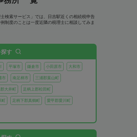
理士検索サービス」では、日吉駅近くの相続税申告
特例制度のことは一度近隣の税理士に相談してみま
を探す
市
平塚市
鎌倉市
小田原市
大和市
浦市
南足柄市
三浦郡葉山町
上郡大井町
足柄上郡松田町
原町
足柄下郡真鶴町
愛甲郡愛川町