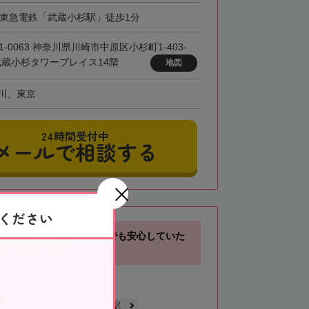
・東急電鉄「武蔵小杉駅」徒歩1分
1-0063 神奈川県川崎市中原区小杉町1-403-
 武蔵小杉タワープレイス14階
地図
川、東京
24時間受付中
メールで相談する
ください
歩2分】相続前でも相続後でも安心していた
をご提供します
士事務所
川崎市
武蔵小杉駅