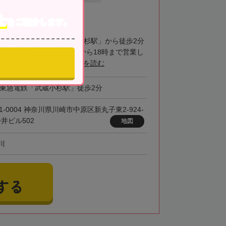
談無料
士
をご紹介します。
は、JR・東急電鉄「武蔵小杉駅」から徒歩2分
士事務所です。平日は9時から18時まで営業し
約いただければ平...
続きを読む
・東急電鉄「武蔵小杉駅」徒歩2分
1-0004 神奈川県川崎市中原区新丸子東2-924-
今井ビル502
地図
川
する