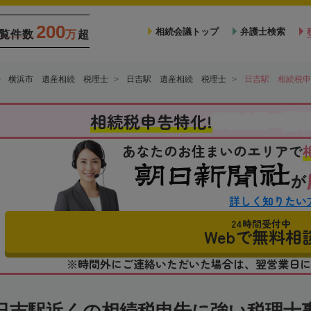
200
相続会議トップ
弁護士検索
覧件数
万
超
横浜市 遺産相続 税理士
日吉駅 遺産相続 税理士
日吉駅 相続税申
税
相続税申告特化!
相続会議の
あなたのお住まいのエリアで
が
詳しく知りたい
24時間受付中
Webで無料相
※時間外にご連絡いただいた場合は、翌営業日に
日吉駅近くの相続税申告に強い税理士事