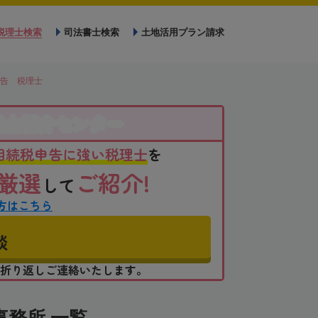
税理士検索
司法書士検索
土地活用プラン請求
告 税理士
理士紹介センター
相続税申告に強い税理士
を
厳選
ご紹介!
して
方はこちら
談
折り返しご連絡いたします。
務所 一覧