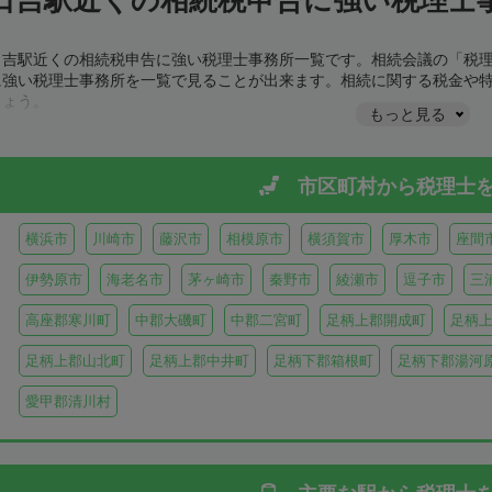
日吉駅近くの相続税申告に強い税理士事務所一覧です。相続会議の「税
に強い税理士事務所を一覧で見ることが出来ます。相続に関する税金や
しょう。
もっと見る
市区町村から
税理士
横浜市
川崎市
藤沢市
相模原市
横須賀市
厚木市
座間
伊勢原市
海老名市
茅ヶ崎市
秦野市
綾瀬市
逗子市
三
高座郡寒川町
中郡大磯町
中郡二宮町
足柄上郡開成町
足柄
足柄上郡山北町
足柄上郡中井町
足柄下郡箱根町
足柄下郡湯河
愛甲郡清川村