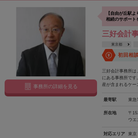
【自由が丘駅よ
相続のサポート
三好会計
東京都
初回相
三好会計事務所は
にある事務所です
産が含まれるケース
事務所の詳細を見る
最寄駅
東急
所在地
〒15
ウエ
対応エリア
東京