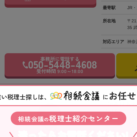
最寄駅
JR
所在地
〒21
35
対応エリア
神奈
事務所に電話する
050-5448-4608
受付時間 9:00～18:00
お任せ
強い税理士探しは、
に
【武蔵小杉駅徒
だけるサービス
税理士紹介センター
相続会議
の
橋詰税理
迷ったらお電話ください!
神奈川県