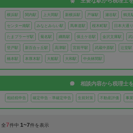
主要な駅から
税理士
横浜駅
関内駅
上大岡駅
新横浜駅
戸塚駅
瀬谷駅
鶴見
センター南駅
みなとみらい駅
馬車道駅
桜木町駅
日本大通
たまプラーザ駅
菊名駅
綱島駅
保土ケ谷駅
金沢文庫駅
武
登戸駅
新百合ヶ丘駅
高津駅
宮前平駅
武蔵中原駅
辻堂駅
橋本駅
本厚木駅
大船駅
大和駅
中央林間駅
相談内容から
税理士
相続税申告
確定申告・準確定申告
生前対策
不動産評価
事
7
1~7
全
件中
件を表示