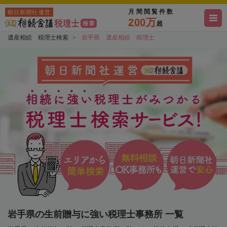
月間閲覧件数
朝日新聞社運営
200万
超
遺産相続 税理士検索
岩手県 遺産相続 税理士
岩手県の生前贈与に強い税理士事務所 一覧