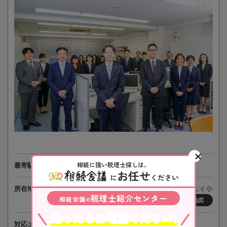
相続に強い税理士探しは、
最寄駅
JR「小岩駅」徒歩3分
お任せ
に
ください
所在地
〒133-0057 東京都江戸川区西小岩3-31-14 トーエイ小
税理士紹介センター
相続会議
の
岩ビル2階
地図
迷ったらお電話ください!
対応エリア
東京、全国オンライン相談可