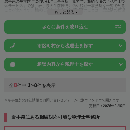
岩手県の生前贈与に強い税理士事務所一覧です。相続会議の「税理士検
索サービス」では、岩手県の生前贈与に強い税理士事務所を一覧で見る
ことが出来ます。相続に関する税金や特例制度のことは一度近隣の税理
もっと見る
士に相談してみましょう。
さらに条件を絞り込む
市区町村から
税理士を探す
相談内容から
税理士を探す
8
1~8
全
件中
件を表示
各事務所の詳細情報とお問い合わせフォームは別ウィンドウで開きます
更新日：2026年8月9日
岩手県にある相続対応可能な税理士事務所