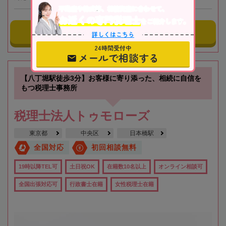
不動産や株式等、相続資産に合わせて、
お近くの専門税理士
をご紹介します。
事務所にメールする
詳しくはこちら
24時間受付中
メールで相談する
【八丁堀駅徒歩3分】お客様に寄り添った、相続に自信を
もつ税理士事務所
税理士法人トゥモローズ
東京都
中央区
日本橋駅
全国対応
初回相談無料
19時以降TEL可
土日祝OK
在籍数10名以上
オンライン相談可
全国出張対応可
行政書士在籍
女性税理士在籍