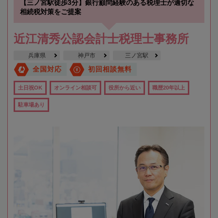
【三ノ宮駅徒歩3分】銀行顧問経験のある税理士が適切な
相続税対策をご提案
近江清秀公認会計士税理士事務所
兵庫県
神戸市
三ノ宮駅
全国対応
初回相談無料
土日祝OK
オンライン相談可
役所から近い
職歴20年以上
駐車場あり