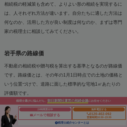
相続税の軽減策も含めて、よりよい形の相続を実現するに
は、人それぞれ方法が違います。自分たちに適した方法は
何なのか、活用した方が良い制度は何なのか、まずは専門
家の税理士に相談してみてください。
岩手県の路線価
不動産の相続税や贈与税を算出する基準となるのが路線価
です。路線価とは、その年の1月1日時点での土地の価格と
いう位置づけで、道路に面した標準的な宅地1㎡あたりの
評価額です。
朝日新聞社運営の相続会議
税理士選びに悩んだら、
にお任せください
2021年における岩手県の路線価は、前年から0.4%下落し
24時間受付中
無料電話する
0120-402-092
メールで相談する
ました。岩手県には9つの税務署があり、各税務署が管轄
営業時間10:00~19:00
税理士紹介センターとは
している地域の最高路線価を毎年発表しています。2021