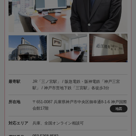
最寄駅
JR「三ノ宮駅」 / 阪急電鉄・阪神電鉄「神戸三宮
駅」 / 神戸市営地下鉄「三宮駅」各徒歩3分
所在地
〒651-0087 兵庫県神戸市中央区御幸通8-1-6 神戸国際
会館17階
地図
対応エリア
兵庫、全国オンライン相談可