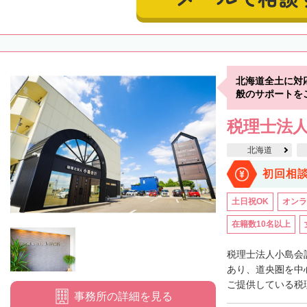
北海道全土に対
般のサポートを
税理士法
北海道
初回相
土日祝OK
オンラ
在籍数10名以上
税理士法人小島会
あり、道央圏を中
ご提供している税理
事務所の詳細を見る