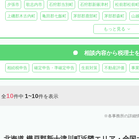
夕張市
歌志内市
石狩郡当別町
石狩郡新篠津村
松前郡松前
上磯郡木古内町
亀田郡七飯町
茅部郡鹿部町
茅部郡森町
山
檜山郡上ノ国町
檜山郡厚沢部町
爾志郡乙部町
奥尻郡奥尻町
もっと見る
島牧郡島牧村
寿都郡寿都町
寿都郡黒松内町
磯谷郡蘭越町
虻田郡真狩村
虻田郡留寿都村
虻田郡喜茂別町
虻田郡京極町
相談内容から
税理士
岩内郡共和町
岩内郡岩内町
二海郡八雲町
古宇郡泊村
古宇
相続税申告
確定申告・準確定申告
生前対策
不動産評価
事
余市郡仁木町
余市郡余市町
余市郡赤井川村
空知郡南幌町
空知郡上富良野町
空知郡中富良野町
空知郡南富良野町
夕張郡
10
1~10
全
件中
件を表示
樺戸郡新十津川町
樺戸郡月形町
樺戸郡浦臼町
雨竜郡妹背牛町
雨竜郡北竜町
雨竜郡沼田町
勇払郡占冠村
勇払郡厚真町
勇
各事務所の詳細
上川郡東神楽町
上川郡鷹栖町
上川郡当麻町
上川郡比布町
上川郡美瑛町
上川郡和寒町
上川郡剣淵町
上川郡下川町
上
北海道 樺戸郡新十津川町近隣エリア・全国