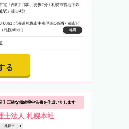
市電「西8丁目駅」徒歩2分 / 札幌市営地下鉄
通駅」徒歩4分
60-0061 北海道札幌市中央区南1条西7 都市ビ
（札幌office）
地図
道
する
0分】正確な相続税申告書を作成いたします
税理士法人 札幌本社
札幌市