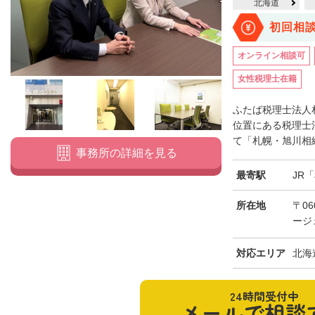
北海道
初回相
オンライン相談可
女性税理士在籍
ふたば税理士法人
位置にある税理士
て「札幌・旭川相続
事務所の詳細を見る
最寄駅
JR
所在地
〒06
ージ
対応エリア
北海
24時間受付中
メールで相談