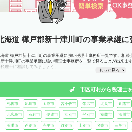
北海道 樺戸郡新十津川町の事業承継に
北海道 樺戸郡新十津川町の事業承継に強い税理士事務所一覧です。相続
郡新十津川町の事業承継に強い税理士事務所を一覧で見ることが出来ま
の税理士に相談してみましょう。
もっと見る
市区町村から
税理士
札幌市
旭川市
函館市
苫小牧市
帯広市
北見市
釧路市
北広島市
石狩市
伊達市
江別市
登別市
室蘭市
深川市
美唄市
芦別市
赤平市
紋別市
士別市
名寄市
三笠市