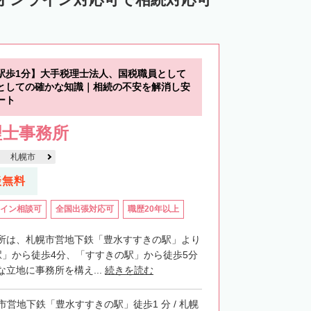
中川郡池田町
中川郡豊頃町
苫前郡羽幌町
苫前郡初山別村
谷郡猿払村
枝幸郡浜頓別町
駅歩1分】大手税理士法人、国税職員として
利尻郡利尻富士町
網走郡美幌町
としての確かな知識｜相続の不安を解消し安
ート
里郡小清水町
常呂郡訓子府町
理士事務所
紋別郡滝上町
紋別郡興部町
札幌市
沙流郡日高町
沙流郡平取町
新冠郡新冠町
談無料
河東郡音更町
河東郡士幌町
イン相談可
全国出張対応可
職歴20年以上
河西郡更別村
広尾郡大樹町
路郡釧路町
厚岸郡厚岸町
厚岸郡浜中町
所は、札幌市営地下鉄「豊水すすきの駅」より
駅」から徒歩4分、「すすきの駅」から徒歩5分
野付郡別海町
標津郡中標津町
立地に事務所を構え...
続きを読む
市営地下鉄「豊水すすきの駅」徒歩1 分 / 札幌