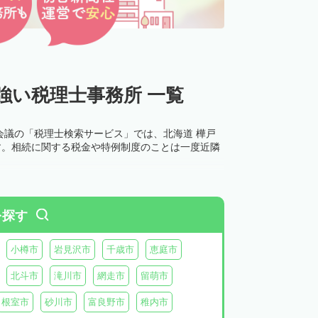
強い税理士事務所 一覧
会議の「税理士検索サービス」では、北海道 樺戸
す。相続に関する税金や特例制度のことは一度近隣
を探す
小樽市
岩見沢市
千歳市
恵庭市
北斗市
滝川市
網走市
留萌市
根室市
砂川市
富良野市
稚内市