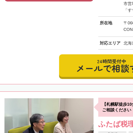
市営
「す
所在地
〒06
CON
対応エリア
北海
24時間受付中
メールで相談
【札幌駅徒歩1
ご相談ください
ふたば税理