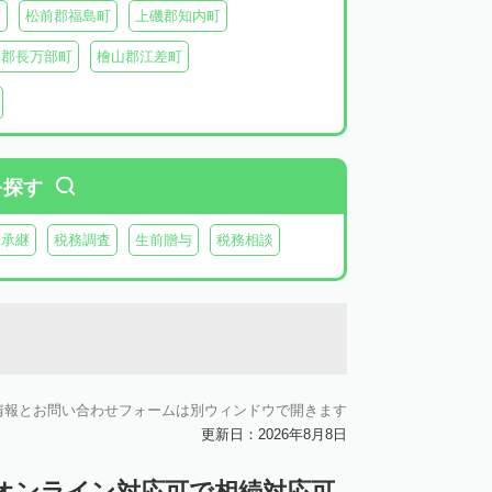
町
松前郡福島町
上磯郡知内町
越郡長万部町
檜山郡江差町
瀬棚郡今金町
久遠郡せたな町
虻田郡ニセコ町
虻田郡倶知安町
虻田郡豊浦町
虻田郡洞爺湖町
を探す
郡神恵内村
古平郡古平町
積丹郡積丹町
業承継
税務調査
生前贈与
税務相談
空知郡奈井江町
空知郡上砂川町
由仁町
夕張郡長沼町
夕張郡栗山町
雨竜郡秩父別町
雨竜郡雨竜町
払郡安平町
勇払郡むかわ町
情報とお問い合わせフォームは別ウィンドウで開きます
上川郡愛別町
上川郡上川町
上川郡東川町
更新日：2026年8月8日
川郡新得町
上川郡清水町
中川郡本別町
オンライン対応可で相続対応可