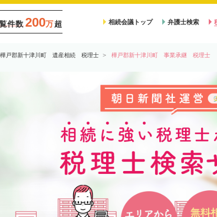
200
相続会議トップ
弁護士検索
覧件数
万
超
樺戸郡新十津川町 遺産相続 税理士
樺戸郡新十津川町 事業承継 税理士