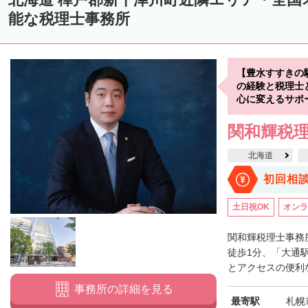
中川郡美深町
中川郡音威子府村
中川郡中川町
中川郡幕別町
能な税理士事務所
雨竜郡幌加内町
増毛郡増毛町
留萌郡小平町
苫前郡苫前町
天塩郡遠別町
天塩郡天塩町
天塩郡豊富町
天塩郡幌延町
宗
【豊水すすきの
枝幸郡中頓別町
枝幸郡枝幸町
礼文郡礼文町
利尻郡利尻町
の経験と税理士
心に変えるサポ
網走郡津別町
網走郡大空町
斜里郡斜里町
斜里郡清里町
斜
関和輝税
常呂郡置戸町
常呂郡佐呂間町
紋別郡遠軽町
紋別郡湧別町
北海道
紋別郡西興部村
紋別郡雄武町
有珠郡壮瞥町
白老郡白老町
初回相
浦河郡浦河町
様似郡様似町
幌泉郡えりも町
日高郡新ひだか町
土日祝OK
オンラ
河東郡上士幌町
河東郡鹿追町
河西郡芽室町
河西郡中札内村
広尾郡広尾町
足寄郡足寄町
足寄郡陸別町
十勝郡浦幌町
釧
関和輝税理士事務
徒歩1分、「大通
川上郡標茶町
川上郡弟子屈町
阿寒郡鶴居村
白糠郡白糠町
とアクセスの便利な
標津郡標津町
目梨郡羅臼町
事務所の詳細を見る
最寄駅
札幌