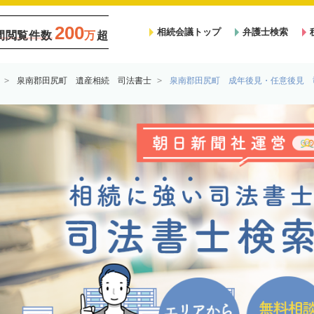
200
相続会議トップ
弁護士検索
間閲覧件数
万
超
泉南郡田尻町 遺産相続 司法書士
泉南郡田尻町 成年後見・任意後見 