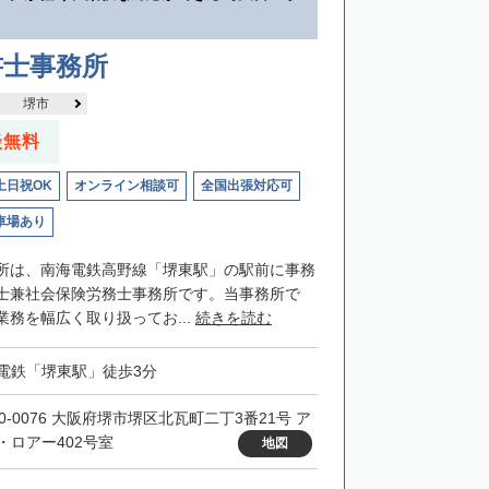
書士事務所
堺市
談無料
土日祝OK
オンライン相談可
全国出張対応可
車場あり
所は、南海電鉄高野線「堺東駅」の駅前に事務
士兼社会保険労務士事務所です。当事務所で
務を幅広く取り扱ってお...
続きを読む
電鉄「堺東駅」徒歩3分
90-0076 大阪府堺市堺区北瓦町二丁3番21号 ア
・ロアー402号室
地図