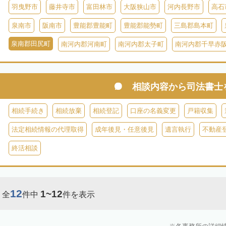
羽曳野市
藤井寺市
富田林市
大阪狭山市
河内長野市
高石
泉南市
阪南市
豊能郡豊能町
豊能郡能勢町
三島郡島本町
泉南郡田尻町
南河内郡河南町
南河内郡太子町
南河内郡千早赤
相談内容から
司法書士
相続手続き
相続放棄
相続登記
口座の名義変更
戸籍収集
法定相続情報の代理取得
成年後見・任意後見
遺言執行
不動産
終活相談
12
1~12
全
件中
件を表示