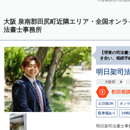
各事務所の詳細
大阪 泉南郡田尻町近隣エリア・全国オン
法書士事務所
【堺東の司法書
き合い、相続手
明日架司
大阪府
初回相
土日祝OK
オンラ
駐車場あり
19時
明日架司法書士事