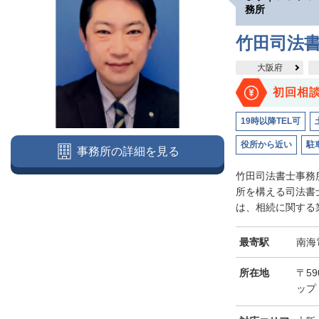
務所
竹田司法
大阪府
初回相
19時以降TEL可
役所から近い
駐
事務所の詳細を見る
竹田司法書士事務
所を構える司法書
は、相続に関する業
最寄駅
南海
所在地
〒5
ップ