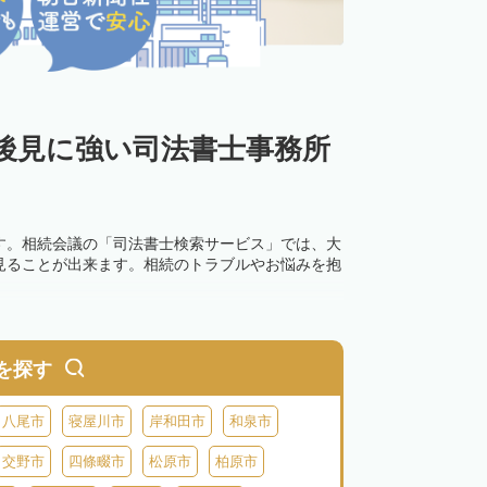
後見に強い司法書士事務所
す。相続会議の「司法書士検索サービス」では、大
見ることが出来ます。相続のトラブルやお悩みを抱
を探す
八尾市
寝屋川市
岸和田市
和泉市
交野市
四條畷市
松原市
柏原市