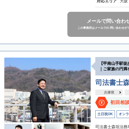
対応エリア
大阪
メールで問い合わ
この事務所はメールでの 問い合わせが
【甲南山手駅徒
｜ご家族の円満
司法書士
兵庫県
初回相
土日祝OK
オンラ
司法書士森垣法務