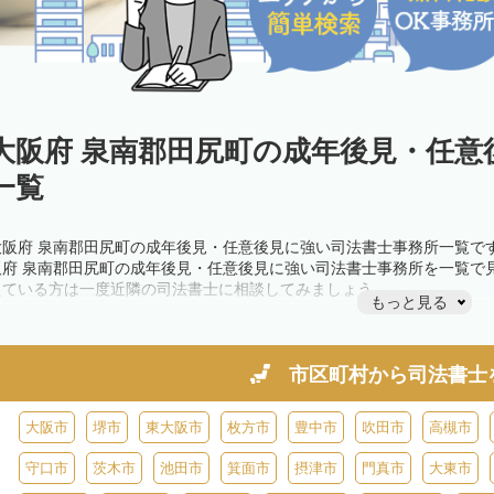
大阪府 泉南郡田尻町の成年後見・任意
一覧
大阪府 泉南郡田尻町の成年後見・任意後見に強い司法書士事務所一覧で
阪府 泉南郡田尻町の成年後見・任意後見に強い司法書士事務所を一覧で
えている方は一度近隣の司法書士に相談してみましょう。
もっと見る
市区町村から
司法書士
大阪市
堺市
東大阪市
枚方市
豊中市
吹田市
高槻市
守口市
茨木市
池田市
箕面市
摂津市
門真市
大東市