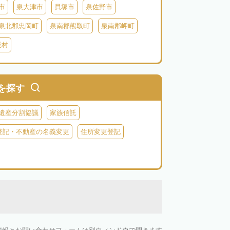
市
泉大津市
貝塚市
泉佐野市
泉北郡忠岡町
泉南郡熊取町
泉南郡岬町
阪村
を探す
遺産分割協議
家族信託
登記・不動産の名義変更
住所変更登記