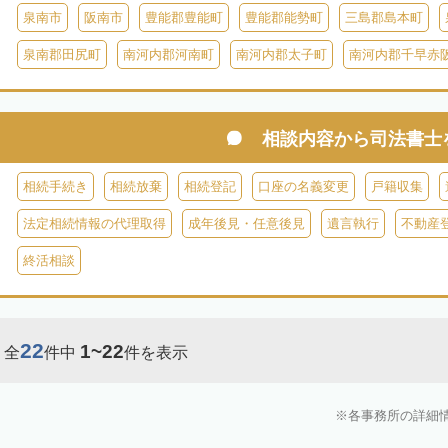
泉南市
阪南市
豊能郡豊能町
豊能郡能勢町
三島郡島本町
泉南郡田尻町
南河内郡河南町
南河内郡太子町
南河内郡千早赤
相談内容から
司法書士
相続手続き
相続放棄
相続登記
口座の名義変更
戸籍収集
法定相続情報の代理取得
成年後見・任意後見
遺言執行
不動産
終活相談
22
1~22
全
件中
件を表示
各事務所の詳細