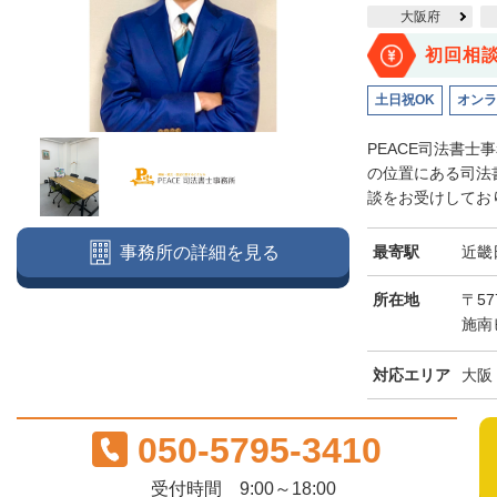
大阪府
初回相
土日祝OK
オンラ
PEACE司法書
の位置にある司法
談をお受けしており
最寄駅
近畿
事務所の詳細を見る
所在地
〒57
施南
対応エリア
大阪
050-5795-3410
受付時間 9:00～18:00