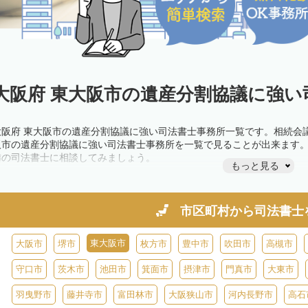
大阪府 東大阪市の遺産分割協議に強い
大阪府 東大阪市の遺産分割協議に強い司法書士事務所一覧です。相続会
阪市の遺産分割協議に強い司法書士事務所を一覧で見ることが出来ます
隣の司法書士に相談してみましょう。
もっと見る
市区町村から
司法書士
東大阪市
大阪市
堺市
枚方市
豊中市
吹田市
高槻市
守口市
茨木市
池田市
箕面市
摂津市
門真市
大東市
羽曳野市
藤井寺市
富田林市
大阪狭山市
河内長野市
高石