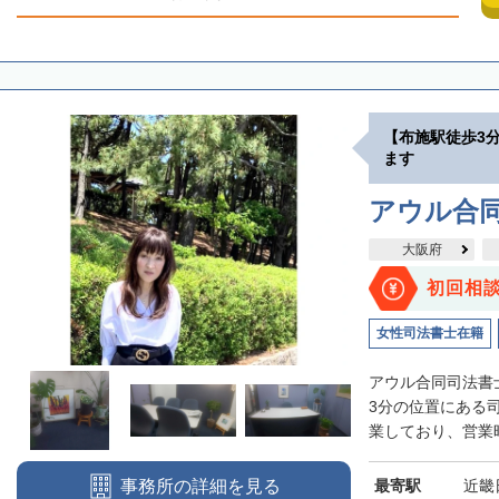
【布施駅徒歩3
ます
アウル合
大阪府
初回相
女性司法書士在籍
アウル合同司法書
3分の位置にある
業しており、営業時
最寄駅
近畿
事務所の詳細を見る