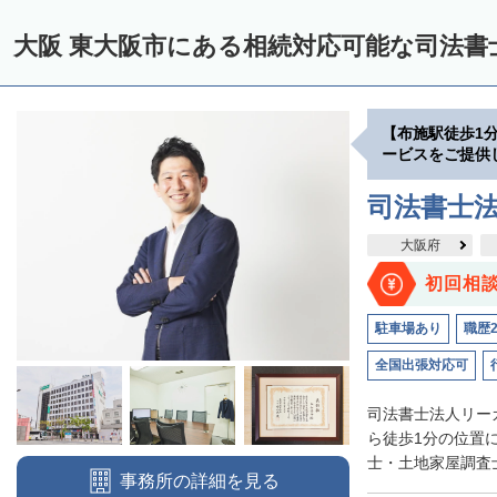
大阪 東大阪市にある相続対応可能な司法書
【布施駅徒歩1
ービスをご提供
司法書士
大阪府
初回相
駐車場あり
職歴
全国出張対応可
司法書士法人リー
ら徒歩1分の位置
士・土地家屋調査士
事務所の詳細を見る