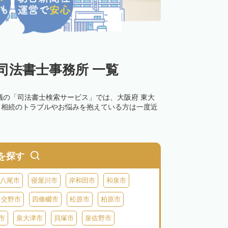
司法書士事務所 一覧
議の「司法書士検索サービス」では、大阪府 東大
。相続のトラブルやお悩みを抱えている方は一度近
を探す
八尾市
寝屋川市
岸和田市
和泉市
交野市
四條畷市
松原市
柏原市
市
泉大津市
貝塚市
泉佐野市