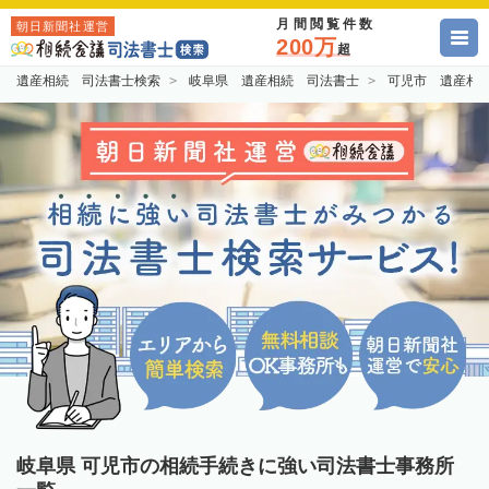
月間閲覧件数
朝日新聞社運営
200万
超
遺産相続 司法書士検索
岐阜県 遺産相続 司法書士
可児市 遺産相
岐阜県 可児市の相続手続きに強い司法書士事務所