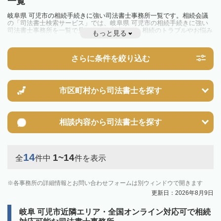
一覧
岐阜県 可児市の相続手続きに強い司法書士事務所一覧です。相続会議
の「司法書士検索サービス」では、岐阜県 可児市の相続手続きに強い
司法書士事務所を一覧で見ることが出来ます。相続のトラブルやお悩み
もっと見る
を抱えている方は一度近隣の司法書士に相談してみましょう。
さらに条件を絞り込む
市区町村から
司法書士を探す
相談内容から
司法書士を探す
14
1~14
全
件中
件を表示
各事務所の詳細情報とお問い合わせフォームは別ウィンドウで開きます
更新日：2026年8月9日
岐阜 可児市近隣エリア・全国オンライン対応可で相続