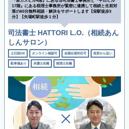
『栄ガスビル4階』にある当司法書士事務所と『中日ビル
17階』にある税理士事務所が緊密に連携して相続と生前対
策の60分無料相談・解決をサポートします【栄駅徒歩3
分】【矢場町駅徒歩１分】
司法書士 HATTORI L.O.（相続あん
しんサロン）
土日祝OK
オンライン相談可
全国出張対応可
役所から近い
駐車場あり
弁護士在籍
税理士在籍