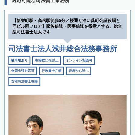
対応可能な司法書士事務所
【新栄町駅・高岳駅徒歩5分／桜通り沿い葵町公証役場と
同ビル同フロア】家族信託・民事信託を得意とする、総合
型司法書士法人です
司法書士法人浅井総合法務事務所
駐車場あり
在籍数10名以上
オンライン相談可
全国出張対応可
行政書士在籍
役所から近い
女性司法書士在籍