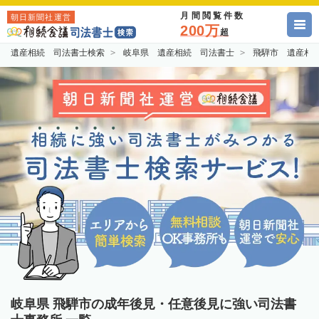
月間閲覧件数
朝日新聞社運営
200万
超
遺産相続 司法書士検索
岐阜県 遺産相続 司法書士
飛騨市 遺産相
岐阜県 飛騨市の成年後見・任意後見に強い司法書