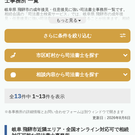
士事務所 一覧
岐阜県 飛騨市の成年後見・任意後見に強い司法書士事務所一覧です。
相続会議の「司法書士検索サービス」では、岐阜県 飛騨市の成年後
見・任意後見に強い司法書士事務所を一覧で見ることが出来ます。相続
もっと見る
のトラブルやお悩みを抱えている方は一度近隣の司法書士に相談してみ
ましょう。
さらに条件を絞り込む
市区町村から
司法書士を探す
相談内容から
司法書士を探す
13
1~13
全
件中
件を表示
各事務所の詳細情報とお問い合わせフォームは別ウィンドウで開きます
更新日：2026年8月6日
岐阜 飛騨市近隣エリア・全国オンライン対応可で相続