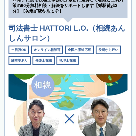
策の60分無料相談・解決をサポートします【栄駅徒歩3
分】【矢場町駅徒歩１分】
司法書士 HATTORI L.O.（相続あん
しんサロン）
土日祝OK
オンライン相談可
全国出張対応可
役所から近い
駐車場あり
弁護士在籍
税理士在籍