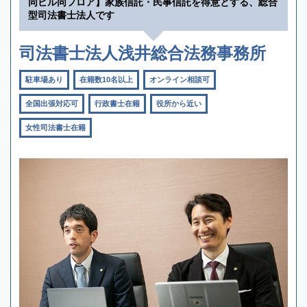
同ビル同フロア】家族信託・民事信託を得意とする、総合
型司法書士法人です
司法書士法人浅井総合法務事務所
駐車場あり
在籍数10名以上
オンライン相談可
全国出張対応可
行政書士在籍
役所から近い
女性司法書士在籍