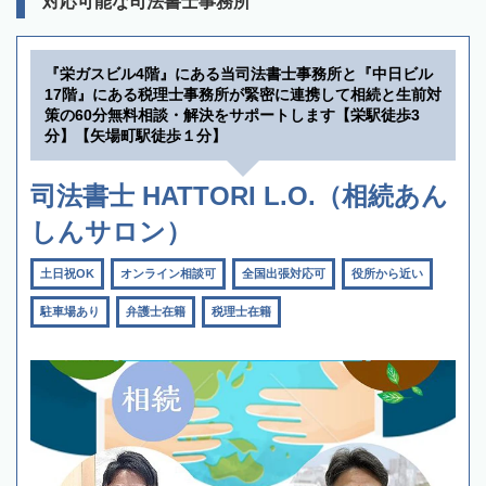
対応可能な司法書士事務所
『栄ガスビル4階』にある当司法書士事務所と『中日ビル
17階』にある税理士事務所が緊密に連携して相続と生前対
策の60分無料相談・解決をサポートします【栄駅徒歩3
分】【矢場町駅徒歩１分】
司法書士 HATTORI L.O.（相続あん
しんサロン）
土日祝OK
オンライン相談可
全国出張対応可
役所から近い
駐車場あり
弁護士在籍
税理士在籍