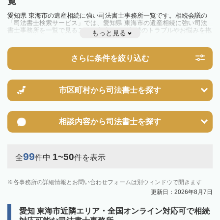
覧
愛知県 東海市の遺産相続に強い司法書士事務所一覧です。相続会議の
「司法書士検索サービス」では、愛知県 東海市の遺産相続に強い司法
書士事務所を一覧で見ることが出来ます。相続のトラブルやお悩みを抱
もっと見る
えている方は一度近隣の司法書士に相談してみましょう。
さらに条件を絞り込む
市区町村から
司法書士を探す
相談内容から
司法書士を探す
99
1~50
全
件中
件を表示
各事務所の詳細情報とお問い合わせフォームは別ウィンドウで開きます
更新日：2026年8月7日
愛知 東海市近隣エリア・全国オンライン対応可で相続