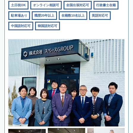
土日祝OK
オンライン相談可
全国出張対応可
行政書士在籍
駐車場あり
職歴20年以上
在籍数10名以上
英語対応可
中国語対応可
韓国語対応可