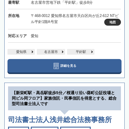
最寄駅
名古屋市営地下鉄「平針駅」徒歩8分
所在地
〒468-0012 愛知県名古屋市天白区向が丘2-612 NTビ
ル平針1階A号室
地図
対応エリア
愛知
愛知県
名古屋市
平針駅
詳細を見る
【新栄町駅・高岳駅徒歩5分／桜通り沿い葵町公証役場と
同ビル同フロア】家族信託・民事信託を得意とする、総合
型司法書士法人です
司法書士法人浅井総合法務事務所