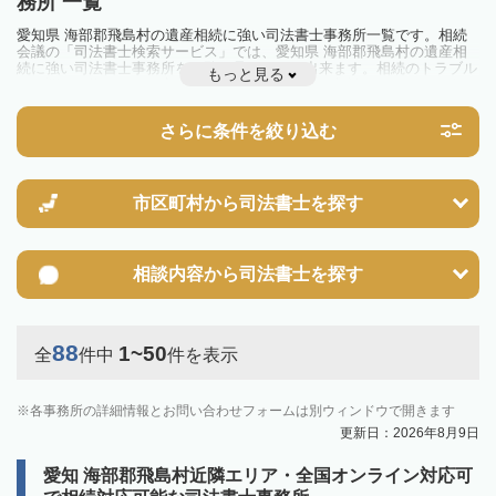
務所 一覧
愛知県 海部郡飛島村の遺産相続に強い司法書士事務所一覧です。相続
会議の「司法書士検索サービス」では、愛知県 海部郡飛島村の遺産相
続に強い司法書士事務所を一覧で見ることが出来ます。相続のトラブル
もっと見る
やお悩みを抱えている方は一度近隣の司法書士に相談してみましょう。
さらに条件を絞り込む
市区町村から
司法書士を探す
相談内容から
司法書士を探す
88
1~50
全
件中
件を表示
各事務所の詳細情報とお問い合わせフォームは別ウィンドウで開きます
更新日：2026年8月9日
愛知 海部郡飛島村近隣エリア・全国オンライン対応可