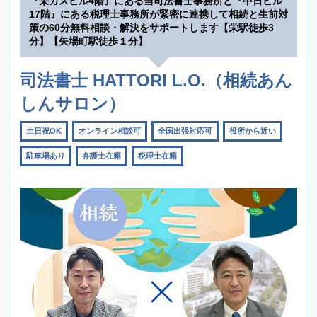
『栄ガスビル4階』にある当司法書士事務所と『中日ビル
17階』にある税理士事務所が緊密に連携して相続と生前対
策の60分無料相談・解決をサポートします【栄駅徒歩3
分】【矢場町駅徒歩１分】
司法書士 HATTORI L.O.（相続あん
しんサロン）
土日祝OK
オンライン相談可
全国出張対応可
役所から近い
駐車場あり
弁護士在籍
税理士在籍