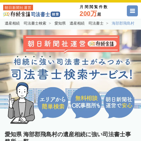
月間閲覧件数
朝日新聞社運営
200万
超
遺産相続 司法書士検索
愛知県 遺産相続 司法書士
海部郡飛島村 
愛知県 海部郡飛島村の遺産相続に強い司法書士事