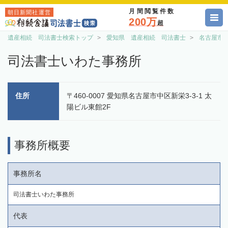
月間閲覧件数
朝日新聞社運営
200万
超
遺産相続 司法書士検索トップ
愛知県 遺産相続 司法書士
名古屋市
司法書士いわた事務所
住所
〒460-0007 愛知県名古屋市中区新栄3-3-1 太
陽ビル東館2F
事務所概要
事務所名
司法書士いわた事務所
代表