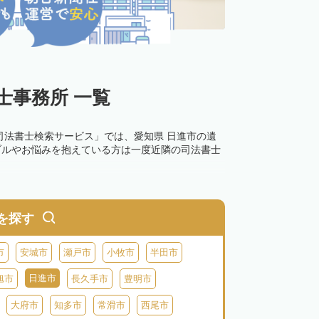
士事務所 一覧
司法書士検索サービス」では、愛知県 日進市の遺
ブルやお悩みを抱えている方は一度近隣の司法書士
を探す
市
安城市
瀬戸市
小牧市
半田市
日進市
旭市
長久手市
豊明市
大府市
知多市
常滑市
西尾市