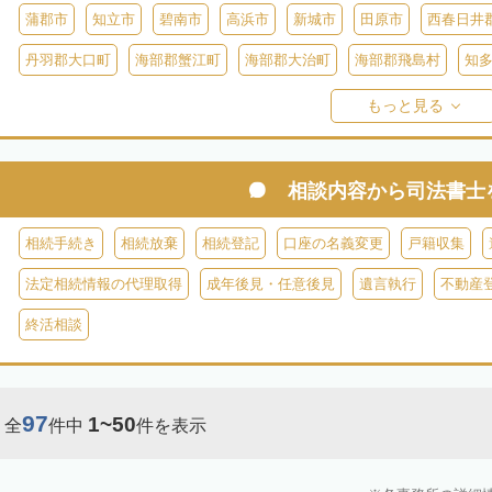
蒲郡市
知立市
碧南市
高浜市
新城市
田原市
西春日井
丹羽郡大口町
海部郡蟹江町
海部郡大治町
海部郡飛島村
知
知多郡美浜町
知多郡南知多町
額田郡幸田町
北設楽郡設楽町
もっと見る
相談内容から
司法書士
相続手続き
相続放棄
相続登記
口座の名義変更
戸籍収集
法定相続情報の代理取得
成年後見・任意後見
遺言執行
不動産
終活相談
97
1~50
全
件中
件を表示