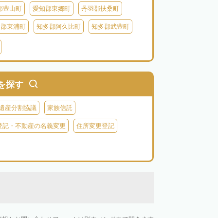
郡豊山町
愛知郡東郷町
丹羽郡扶桑町
多郡東浦町
知多郡阿久比町
知多郡武豊町
北設楽郡東栄町
北設楽郡豊根村
を探す
遺産分割協議
家族信託
登記・不動産の名義変更
住所変更登記