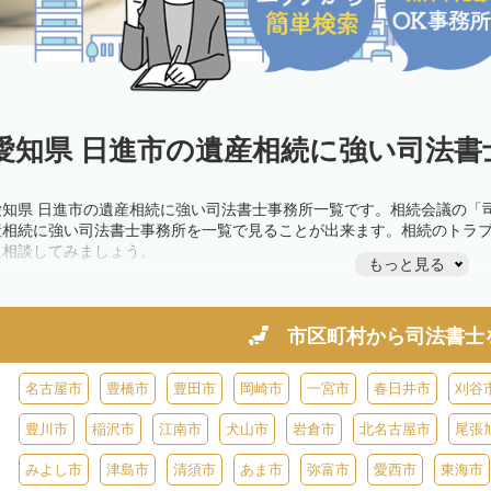
愛知県 日進市の遺産相続に強い司法書
愛知県 日進市の遺産相続に強い司法書士事務所一覧です。相続会議の「
産相続に強い司法書士事務所を一覧で見ることが出来ます。相続のトラ
に相談してみましょう。
もっと見る
市区町村から
司法書士
名古屋市
豊橋市
豊田市
岡崎市
一宮市
春日井市
刈谷
豊川市
稲沢市
江南市
犬山市
岩倉市
北名古屋市
尾張
みよし市
津島市
清須市
あま市
弥富市
愛西市
東海市