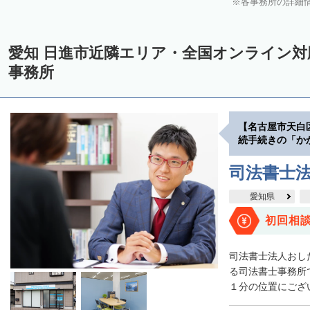
各事務所の詳細
愛知 日進市近隣エリア・全国オンライン
事務所
【名古屋市天白
続手続きの「か
司法書士
愛知県
初回相
司法書士法人おし
る司法書士事務所
１分の位置にござい