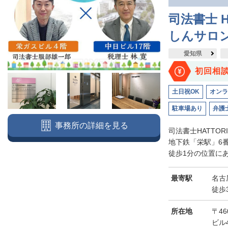
司法書士 H
しんサロ
愛知県
初回相
土日祝OK
オンラ
駐車場あり
弁護
事務所の詳細を見る
司法書士HATTO
地下鉄「栄駅」6
徒歩1分の位置にあ
最寄駅
名古
徒歩
所在地
〒46
ビル