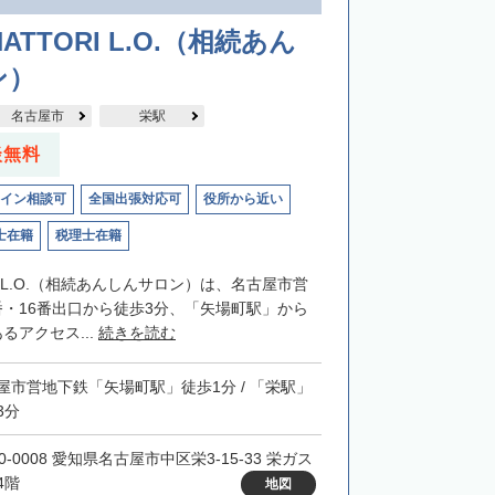
ATTORI L.O.（相続あん
ン）
名古屋市
栄駅
談無料
イン相談可
全国出張対応可
役所から近い
士在籍
税理士在籍
RIL.O.（相続あんしんサロン）は、名古屋市営
番・16番出口から徒歩3分、「矢場町駅」から
るアクセス...
続きを読む
屋市営地下鉄「矢場町駅」徒歩1分 / 「栄駅」
3分
0-0008 愛知県名古屋市中区栄3-15-33 栄ガス
4階
地図