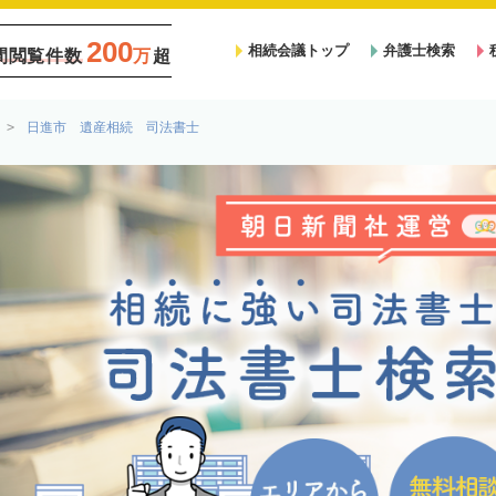
200
相続会議トップ
弁護士検索
間閲覧件数
万
超
日進市 遺産相続 司法書士