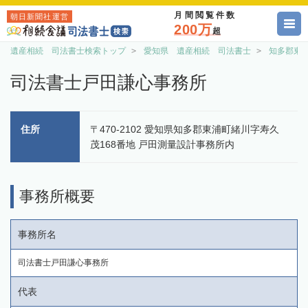
月間閲覧件数
朝日新聞社運営
200万
超
遺産相続 司法書士検索トップ
愛知県 遺産相続 司法書士
知多郡東
司法書士戸田謙心事務所
住所
〒470-2102 愛知県知多郡東浦町緒川字寿久
茂168番地 戸田測量設計事務所内
事務所概要
事務所名
司法書士戸田謙心事務所
代表