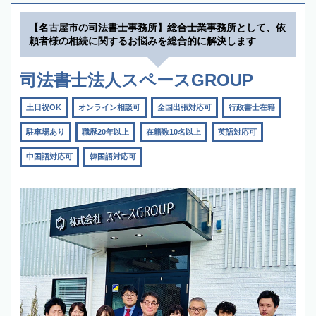
【名古屋市の司法書士事務所】総合士業事務所として、依
頼者様の相続に関するお悩みを総合的に解決します
司法書士法人スペースGROUP
土日祝OK
オンライン相談可
全国出張対応可
行政書士在籍
駐車場あり
職歴20年以上
在籍数10名以上
英語対応可
中国語対応可
韓国語対応可