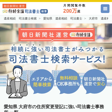
月間閲覧件数
朝日新聞社運営
200万
超
遺産相続 司法書士検索
愛知県 遺産相続 司法書士
大府市 遺産相
愛知県 大府市の住所変更登記に強い司法書士事務