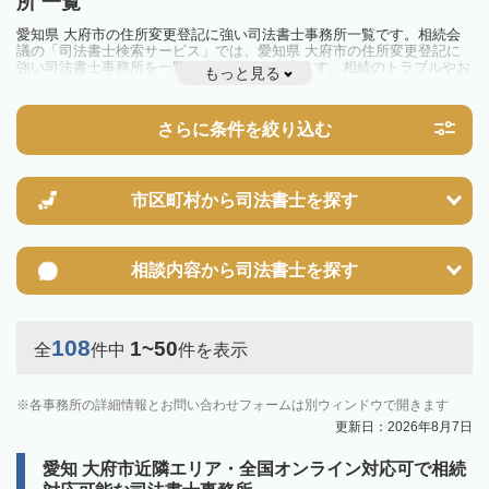
所 一覧
愛知県 大府市の住所変更登記に強い司法書士事務所一覧です。相続会
議の「司法書士検索サービス」では、愛知県 大府市の住所変更登記に
強い司法書士事務所を一覧で見ることが出来ます。相続のトラブルやお
もっと見る
悩みを抱えている方は一度近隣の司法書士に相談してみましょう。
さらに条件を絞り込む
市区町村から
司法書士を探す
相談内容から
司法書士を探す
108
1~50
全
件中
件を表示
各事務所の詳細情報とお問い合わせフォームは別ウィンドウで開きます
更新日：2026年8月7日
愛知 大府市近隣エリア・全国オンライン対応可で相続