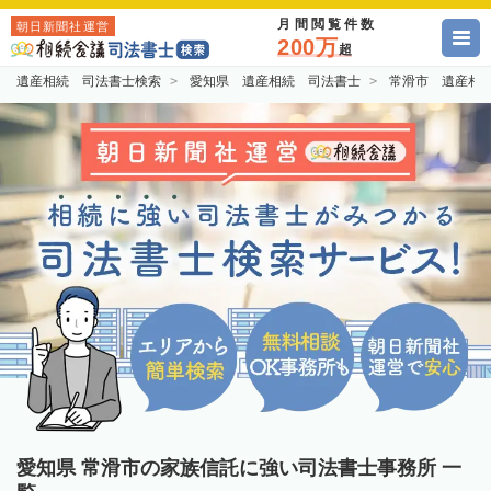
月間閲覧件数
朝日新聞社運営
200万
超
遺産相続 司法書士検索
愛知県 遺産相続 司法書士
常滑市 遺産相
愛知県 常滑市の家族信託に強い司法書士事務所 一