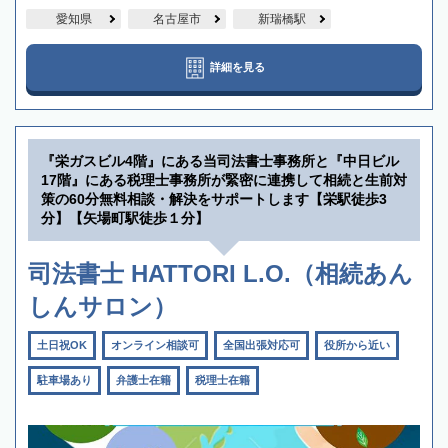
愛知県
名古屋市
新瑞橋駅
詳細を見る
『栄ガスビル4階』にある当司法書士事務所と『中日ビル
17階』にある税理士事務所が緊密に連携して相続と生前対
策の60分無料相談・解決をサポートします【栄駅徒歩3
分】【矢場町駅徒歩１分】
司法書士 HATTORI L.O.（相続あん
しんサロン）
土日祝OK
オンライン相談可
全国出張対応可
役所から近い
駐車場あり
弁護士在籍
税理士在籍