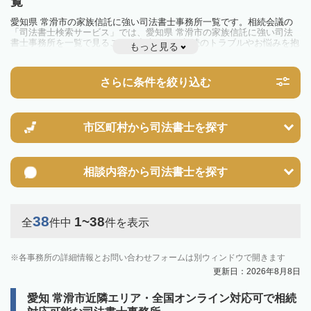
覧
愛知県 常滑市の家族信託に強い司法書士事務所一覧です。相続会議の
「司法書士検索サービス」では、愛知県 常滑市の家族信託に強い司法
書士事務所を一覧で見ることが出来ます。相続のトラブルやお悩みを抱
もっと見る
えている方は一度近隣の司法書士に相談してみましょう。
さらに条件を絞り込む
市区町村から
司法書士を探す
相談内容から
司法書士を探す
38
1~38
全
件中
件を表示
各事務所の詳細情報とお問い合わせフォームは別ウィンドウで開きます
更新日：2026年8月8日
愛知 常滑市近隣エリア・全国オンライン対応可で相続