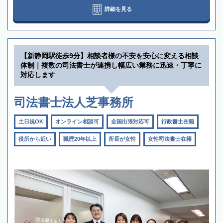
詳細を見る
【新静岡駅徒歩9分】相談者様の不安を安心に変える相談
体制｜複数の司法書士が連携し幅広い業務に迅速・丁寧に
対応します
司法書士法人芝事務所
土日祝OK
オンライン相談可
全国出張対応可
行政書士在籍
役所から近い
職歴20年以上
所長が女性
女性司法書士在籍