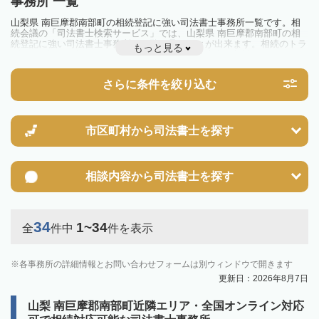
事務所 一覧
山梨県 南巨摩郡南部町の相続登記に強い司法書士事務所一覧です。相
続会議の「司法書士検索サービス」では、山梨県 南巨摩郡南部町の相
続登記に強い司法書士事務所を一覧で見ることが出来ます。相続のトラ
もっと見る
ブルやお悩みを抱えている方は一度近隣の司法書士に相談してみましょ
う。
2024年4月1日から相続登記が義務化されました。
さらに条件を絞り込む
不動産を相続した場合、相続を知った日から3年以内に登記しないと、
10万円以下の過料が科せられるため、速やかな手続きが必要です。義務
化前の相続も対象となるため注意しましょう。
相続登記は法律で定められており、司法書士に依頼すれば手間を省けま
す。その他の相続手続きも任せることが可能です。
市区町村から
司法書士を探す
また、義務化に伴い、相続人申告登記制度が創設されました。遺産分割
の話し合いがまとまらず登記できない場合は、この制度の活用を検討し
ましょう。司法書士への相談も可能です。
相談内容から
司法書士を探す
34
1~34
全
件中
件を表示
各事務所の詳細情報とお問い合わせフォームは別ウィンドウで開きます
更新日：2026年8月7日
山梨 南巨摩郡南部町近隣エリア・全国オンライン対応