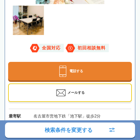
全国対応
初回相談無料
電話する
メールする
最寄駅
名古屋市営地下鉄「池下駅」徒歩2分
検索条件を変更する
所在地
〒464-0848 愛知県名古屋市千種区春岡1-4-8 ESSE池
下407号
地図