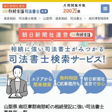
月間閲覧件数
朝日新聞社運営
200万
超
遺産相続 司法書士検索
山梨県 遺産相続 司法書士
南巨摩郡南部町
山梨県 南巨摩郡南部町の相続登記に強い司法書士