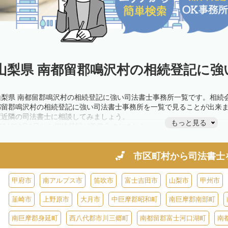
山梨県 南都留郡鳴沢村の相続登記に強
山梨県 南都留郡鳴沢村の相続登記に強い司法書士事務所一覧です。相続
都留郡鳴沢村の相続登記に強い司法書士事務所を一覧で見ることが出来
度近隣の司法書士に相談してみましょう。
もっと見る
2024年4月1日から相続登記が義務化されました。
不動産を相続した場合、相続を知った日から3年以内に登記しないと、1
きが必要です。義務化前の相続も対象となるため注意しましょう。
相続登記は法律で定められており、司法書士に依頼すれば手間を省けま
市区町村から
司法書士
また、義務化に伴い、相続人申告登記制度が創設されました。遺産分割
制度の活用を検討しましょう。司法書士への相談も可能です。
甲府市
南アルプス市
笛吹市
富士吉田市
山梨市
甲州市
韮崎市
上野原市
大月市
中巨摩郡昭和町
南巨摩郡南部町
南巨摩郡身延町
西八代郡市川三郷町
南都留郡富士河口湖町
南