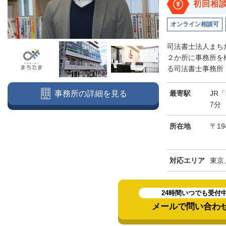
初回相
オンライン相談可
司法書士法人まち
２か所に事務所を
る司法書士事務所（
最寄駅
JR
事務所の詳細を見る
7分
所在地
〒19
対応エリア
東京
24時間いつでも受付
メールで問い合わ