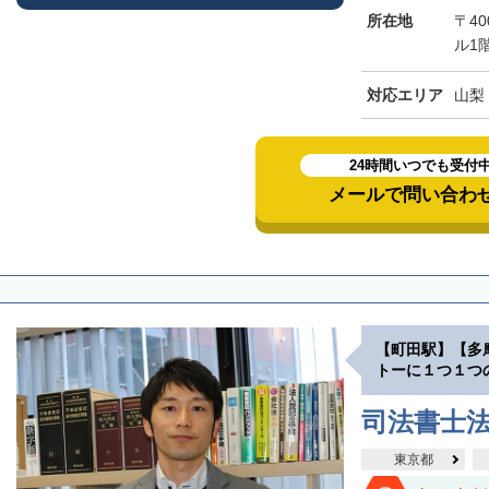
所在地
〒40
ル1
対応エリア
山梨
24時間いつでも受付
メールで問い合わ
【町田駅】【多
トーに１つ１つ
司法書士
東京都