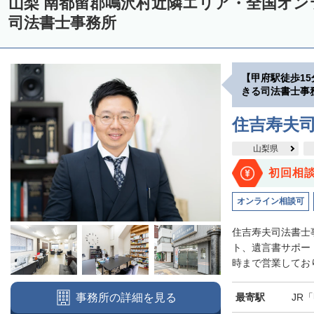
山梨 南都留郡鳴沢村近隣エリア・全国オ
司法書士事務所
【甲府駅徒歩1
きる司法書士事
住吉寿夫
山梨県
初回相
オンライン相談可
住吉寿夫司法書士
ト、遺言書サポー
時まで営業しており
最寄駅
JR
事務所の詳細を見る