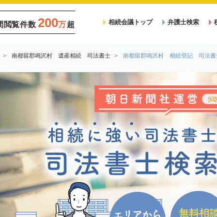
200
相続会議トップ
弁護士検索
間閲覧件数
万
超
南都留郡鳴沢村 遺産相続 司法書士
南都留郡鳴沢村 相続登記 司法書