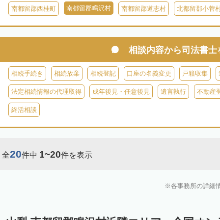
南都留郡鳴沢村
南都留郡西桂町
南都留郡道志村
北都留郡小菅
相談内容から
司法書士
相続手続き
相続放棄
相続登記
口座の名義変更
戸籍収集
法定相続情報の代理取得
成年後見・任意後見
遺言執行
不動産
終活相談
20
1~20
全
件中
件を表示
各事務所の詳細