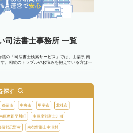
い司法書士事務所 一覧
会議の「司法書士検索サービス」では、山梨県 南
ます。相続のトラブルやお悩みを抱えている方は一
0万円以下の過料が科せられるため、速やかな手続
す。その他の相続手続きも任せることが可能です。
を探す
の話し合いがまとまらず登記できない場合は、この
都留市
中央市
甲斐市
北杜市
南巨摩郡早川町
南巨摩郡富士川町
都留郡忍野村
南都留郡山中湖村