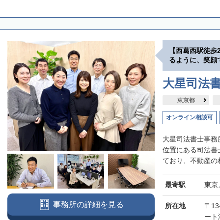
【西葛西駅徒歩
るように、笑顔
大星司法
東京都
オンライン相談可
大星司法書士事務
位置にある司法書
ており、不動産の相
最寄駅
東京
事務所の詳細を見る
所在地
〒13
ート