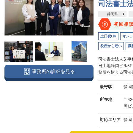
司法書士
静岡県
初回相
土日祝OK
オンラ
役所から近い
職
司法書士法人芝事
日土地静岡ビル5
事務所の詳細を見る
務所を構える司法書
最寄駅
静岡
所在地
〒4
岡ビ
対応エリア
静岡