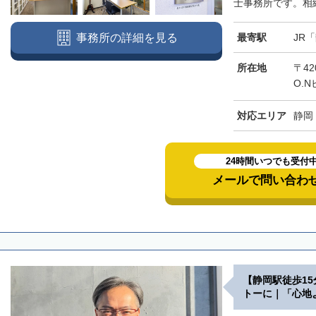
士事務所です。相続
最寄駅
JR
事務所の詳細を見る
所在地
〒42
O.N
対応エリア
静岡
24時間いつでも受付
メールで問い合わ
【静岡駅徒歩1
トーに｜「心地