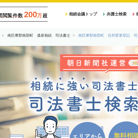
200
相続会議トップ
弁護士検索
間閲覧件数
万
超
南巨摩郡南部町 遺産相続 司法書士
南巨摩郡南部町 住所変更登記 司