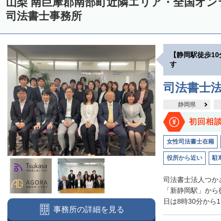
山梨 南巨摩郡南部町近隣エリア・全国オ
司法書士事務所
【静岡駅徒歩1
す
司法書士
静岡県
初回相
女性司法書士在籍
役所から近い
駐
司法書士法人つか
「新静岡駅」から
日は8時30分から1
事務所の詳細を見る