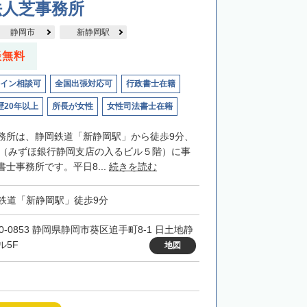
法人芝事務所
静岡市
新静岡駅
談無料
イン相談可
全国出張対応可
行政書士在籍
歴20年以上
所長が女性
女性司法書士在籍
務所は、静岡鉄道「新静岡駅」から徒歩9分、
F（みずほ銀行静岡支店の入るビル５階）に事
士事務所です。平日8...
続きを読む
鉄道「新静岡駅」徒歩9分
20-0853 静岡県静岡市葵区追手町8-1 日土地静
ル5F
地図