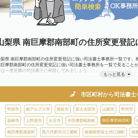
山梨県 南巨摩郡南部町の住所変更登記
山梨県 南巨摩郡南部町の住所変更登記に強い司法書士事務所一覧です。
南巨摩郡南部町の住所変更登記に強い司法書士事務所を一覧で見ること
方は一度近隣の司法書士に相談してみましょう。
もっと見る
市区町村から
司法書士
甲府市
南アルプス市
笛吹市
富士吉田市
山梨市
甲州市
南巨摩郡南部町
韮崎市
上野原市
大月市
中巨摩郡昭和町
南巨摩郡身延町
西八代郡市川三郷町
南都留郡富士河口湖町
南