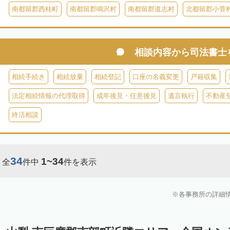
南都留郡西桂町
南都留郡鳴沢村
南都留郡道志村
北都留郡小菅
相談内容から
司法書士
相続手続き
相続放棄
相続登記
口座の名義変更
戸籍収集
法定相続情報の代理取得
成年後見・任意後見
遺言執行
不動産
終活相談
34
1~34
全
件中
件を表示
各事務所の詳細