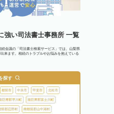
に強い司法書士事務所 一覧
相続会議の「司法書士検索サービス」では、山梨県
が出来ます。相続のトラブルやお悩みを抱えている
を探す
都留市
中央市
甲斐市
北杜市
南巨摩郡早川町
南巨摩郡富士川町
都留郡忍野村
南都留郡山中湖村