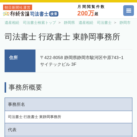
月間閲覧件数
朝日新聞社運営
200万
超
遺産相続 司法書士検索トップ
静岡県 遺産相続 司法書士
静岡市 
司法書士 行政書士 東静岡事務所
住所
〒422-8058 静岡県静岡市駿河区中原743−1
サイテックビル 3F
事務所概要
事務所名
司法書士 行政書士 東静岡事務所
代表