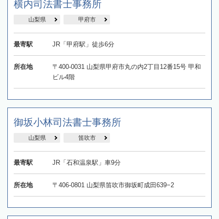
横内司法書士事務所
山梨県
甲府市
最寄駅
JR「甲府駅」徒歩6分
所在地
〒400-0031 山梨県甲府市丸の内2丁目12番15号 甲和
ビル4階
御坂小林司法書士事務所
山梨県
笛吹市
最寄駅
JR「石和温泉駅」車9分
所在地
〒406-0801 山梨県笛吹市御坂町成田639−2