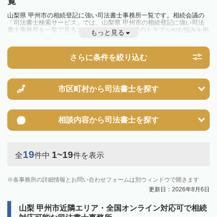
覧
山梨県 甲州市の相続登記に強い司法書士事務所一覧です。相続会議の
「司法書士検索サービス」では、山梨県 甲州市の相続登記に強い司法
書士事務所を一覧で見ることが出来ます。相続のトラブルやお悩みを抱
もっと見る
えている方は一度近隣の司法書士に相談してみましょう。
2024年4月1日から相続登記が義務化されました。
不動産を相続した場合、相続を知った日から3年以内に登記しないと、
さらに条件を絞り込む
10万円以下の過料が科せられるため、速やかな手続きが必要です。義務
化前の相続も対象となるため注意しましょう。
相続登記は法律で定められており、司法書士に依頼すれば手間を省けま
す。その他の相続手続きも任せることが可能です。
また、義務化に伴い、相続人申告登記制度が創設されました。遺産分割
市区町村から
司法書士を探す
の話し合いがまとまらず登記できない場合は、この制度の活用を検討し
ましょう。司法書士への相談も可能です。
相談内容から
司法書士を探す
19
1~19
全
件中
件を表示
各事務所の詳細情報とお問い合わせフォームは別ウィンドウで開きます
更新日：2026年8月6日
山梨 甲州市近隣エリア・全国オンライン対応可で相続