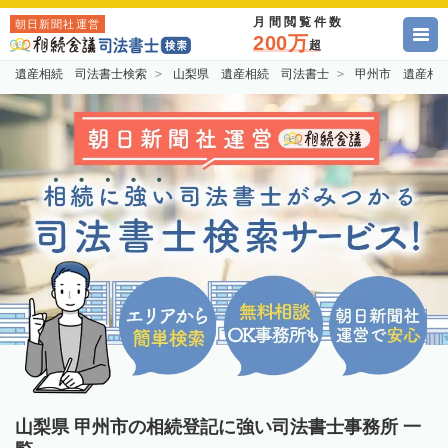
月間閲覧件数
朝日新聞社運営
200万
超
遺産相続 司法書士検索
山梨県 遺産相続 司法書士
甲州市 遺産相
山梨県 甲州市の相続登記に強い司法書士事務所 一