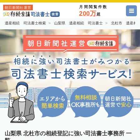
月間閲覧件数
朝日新聞社運営
200万
超
遺産相続 司法書士検索
山梨県 遺産相続 司法書士
北杜市 遺産相
山梨県 北杜市の相続登記に強い司法書士事務所 一