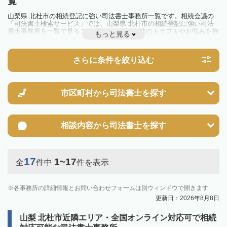
覧
山梨県 北杜市の相続登記に強い司法書士事務所一覧です。相続会議の
「司法書士検索サービス」では、山梨県 北杜市の相続登記に強い司法
書士事務所を一覧で見ることが出来ます。相続のトラブルやお悩みを抱
もっと見る
えている方は一度近隣の司法書士に相談してみましょう。
2024年4月1日から相続登記が義務化されました。
不動産を相続した場合、相続を知った日から3年以内に登記しないと、
さらに条件を絞り込む
10万円以下の過料が科せられるため、速やかな手続きが必要です。義務
化前の相続も対象となるため注意しましょう。
相続登記は法律で定められており、司法書士に依頼すれば手間を省けま
す。その他の相続手続きも任せることが可能です。
また、義務化に伴い、相続人申告登記制度が創設されました。遺産分割
市区町村から
司法書士を探す
の話し合いがまとまらず登記できない場合は、この制度の活用を検討し
ましょう。司法書士への相談も可能です。
相談内容から
司法書士を探す
17
1~17
全
件中
件を表示
各事務所の詳細情報とお問い合わせフォームは別ウィンドウで開きます
更新日：2026年8月8日
山梨 北杜市近隣エリア・全国オンライン対応可で相続