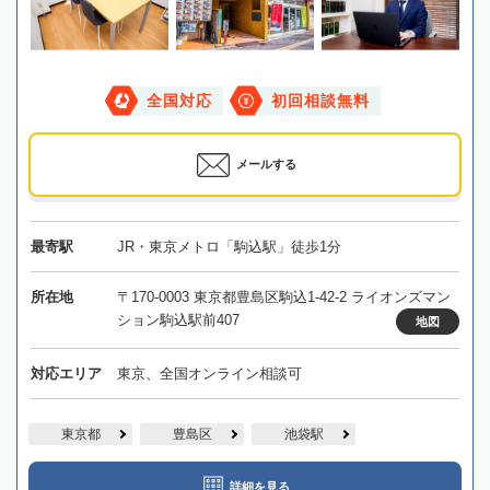
全国対応
初回相談無料
メールする
最寄駅
JR・東京メトロ「駒込駅」徒歩1分
所在地
〒170-0003 東京都豊島区駒込1-42-2 ライオンズマン
ション駒込駅前407
地図
対応エリア
東京、全国オンライン相談可
東京都
豊島区
池袋駅
詳細を見る