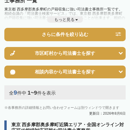
士事務所 一覧
東京都 西多摩郡奥多摩町の戸籍収集に強い司法書士事務所一覧です。
相続会議の「司法書士検索サービス」では、東京都 西多摩郡奥多摩町
の戸籍収集に強い司法書士事務所を一覧で見ることが出来ます。相続の
もっと見る
トラブルやお悩みを抱えている方は一度近隣の司法書士に相談してみま
しょう。
さらに条件を絞り込む
市区町村から
司法書士を探す
相談内容から
司法書士を探す
9
1~9
全
件中
件を表示
各事務所の詳細情報とお問い合わせフォームは別ウィンドウで開きます
更新日：2026年8月6日
東京 西多摩郡奥多摩町近隣エリア・全国オンライン対