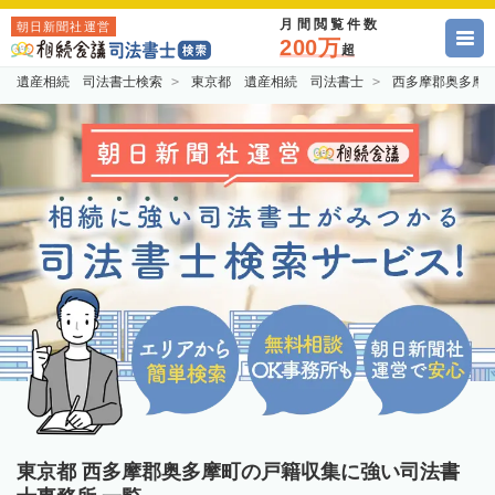
月間閲覧件数
朝日新聞社運営
200万
超
遺産相続 司法書士検索
東京都 遺産相続 司法書士
西多摩郡奥多摩
東京都 西多摩郡奥多摩町の戸籍収集に強い司法書