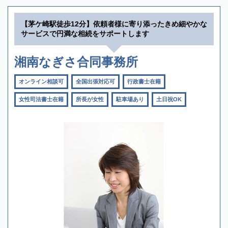
【茅ケ崎駅徒歩12分】依頼者様に寄り添ったきめ細やかな
サービスで円満な相続をサポートします
湘南なぎさ合同事務所
オンライン相談可
全国出張対応可
行政書士在籍
女性司法書士在籍
所長が女性
駐車場あり
土日祝OK