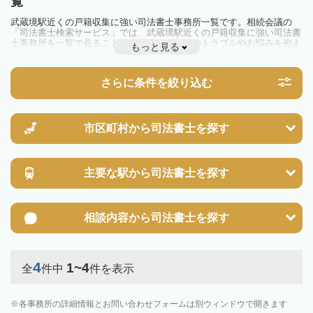
覧
武蔵境駅近くの戸籍収集に強い司法書士事務所一覧です。相続会議の
「司法書士検索サービス」では、武蔵境駅近くの戸籍収集に強い司法書
士事務所を一覧で見ることが出来ます。相続のトラブルやお悩みを抱え
もっと見る
ている方は一度近隣の司法書士に相談してみましょう。
さらに条件を絞り込む
市区町村から
司法書士を探す
主要な駅から
司法書士を探す
相談内容から
司法書士を探す
4
1~4
全
件中
件を表示
各事務所の詳細情報とお問い合わせフォームは別ウィンドウで開きます