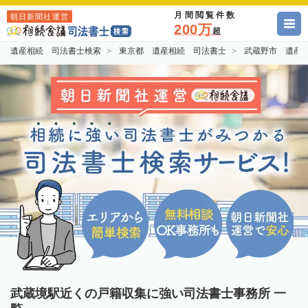
月間閲覧件数
朝日新聞社運営
200万
超
遺産相続 司法書士検索
東京都 遺産相続 司法書士
武蔵野市 遺産
武蔵境駅近くの戸籍収集に強い司法書士事務所 一