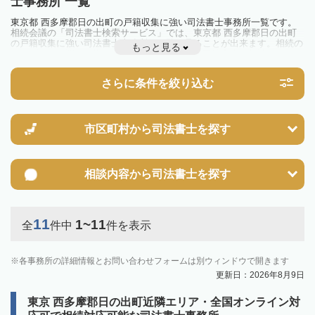
士事務所 一覧
東京都 西多摩郡日の出町の戸籍収集に強い司法書士事務所一覧です。
相続会議の「司法書士検索サービス」では、東京都 西多摩郡日の出町
の戸籍収集に強い司法書士事務所を一覧で見ることが出来ます。相続の
もっと見る
トラブルやお悩みを抱えている方は一度近隣の司法書士に相談してみま
しょう。
さらに条件を絞り込む
市区町村から
司法書士を探す
相談内容から
司法書士を探す
11
1~11
全
件中
件を表示
各事務所の詳細情報とお問い合わせフォームは別ウィンドウで開きます
更新日：2026年8月9日
東京 西多摩郡日の出町近隣エリア・全国オンライン対