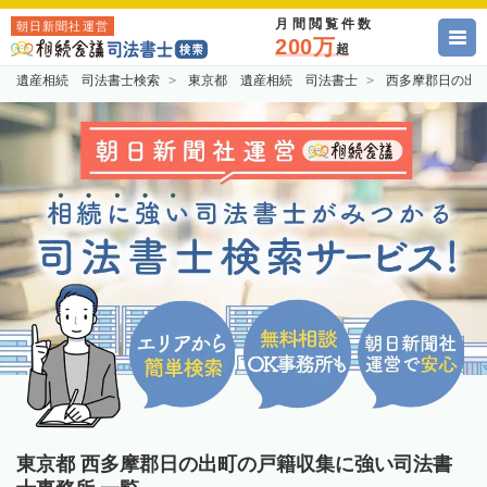
月間閲覧件数
朝日新聞社運営
200万
超
遺産相続 司法書士検索
東京都 遺産相続 司法書士
西多摩郡日の出
東京都 西多摩郡日の出町の戸籍収集に強い司法書