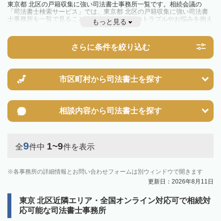
東京都 北区の戸籍収集に強い司法書士事務所一覧です。相続会議の
「司法書士検索サービス」では、東京都 北区の戸籍収集に強い司法書
士事務所を一覧で見ることが出来ます。相続のトラブルやお悩みを抱え
もっと見る
ている方は一度近隣の司法書士に相談してみましょう。
さらに条件を絞り込む
市区町村から
司法書士を探す
相談内容から
司法書士を探す
9
1~9
全
件中
件を表示
各事務所の詳細情報とお問い合わせフォームは別ウィンドウで開きます
更新日：2026年8月11日
東京 北区近隣エリア・全国オンライン対応可で相続対
応可能な司法書士事務所