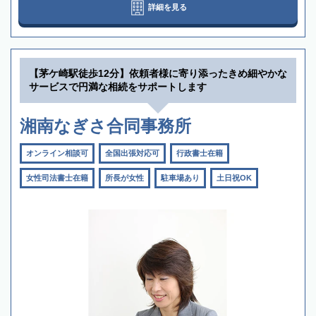
詳細を見る
【茅ケ崎駅徒歩12分】依頼者様に寄り添ったきめ細やかな
サービスで円満な相続をサポートします
湘南なぎさ合同事務所
オンライン相談可
全国出張対応可
行政書士在籍
女性司法書士在籍
所長が女性
駐車場あり
土日祝OK