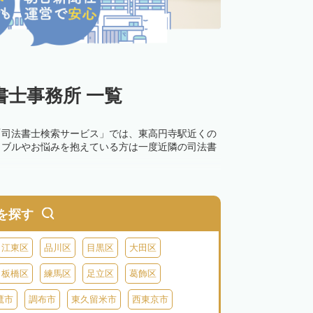
士事務所 一覧
「司法書士検索サービス」では、東高円寺駅近くの
ラブルやお悩みを抱えている方は一度近隣の司法書
を探す
江東区
品川区
目黒区
大田区
板橋区
練馬区
足立区
葛飾区
鷹市
調布市
東久留米市
西東京市