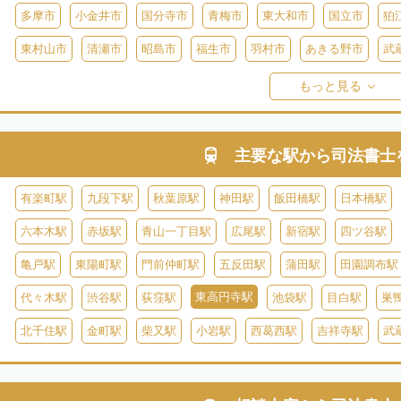
多摩市
小金井市
国分寺市
青梅市
東大和市
国立市
狛
東村山市
清瀬市
昭島市
福生市
羽村市
あきる野市
武
西多摩郡日の出町
西多摩郡奥多摩町
西多摩郡檜原村
伊豆大島
もっと見る
御蔵島
八丈島
青ヶ島
小笠原村
主要な駅から
司法書士
有楽町駅
九段下駅
秋葉原駅
神田駅
飯田橋駅
日本橋駅
六本木駅
赤坂駅
青山一丁目駅
広尾駅
新宿駅
四ツ谷駅
亀戸駅
東陽町駅
門前仲町駅
五反田駅
蒲田駅
田園調布駅
東高円寺駅
代々木駅
渋谷駅
荻窪駅
池袋駅
目白駅
巣
北千住駅
金町駅
柴又駅
小岩駅
西葛西駅
吉祥寺駅
武