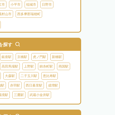
江市
小平市
稲城市
日野市
蔵村山市
西多摩郡瑞穂町
利島
新島
式根島
神津島
三宅島
を探す
銀座駅
京橋駅
虎ノ門駅
新橋駅
高田馬場駅
上野駅
錦糸町駅
両国駅
大森駅
二子玉川駅
恵比寿駅
鴨駅
赤羽駅
西日暮里駅
成増駅
蔵境駅
三鷹駅
武蔵小金井駅