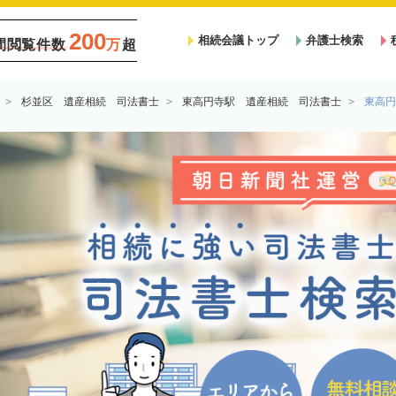
200
相続会議トップ
弁護士検索
間閲覧件数
万
超
杉並区 遺産相続 司法書士
東高円寺駅 遺産相続 司法書士
東高円