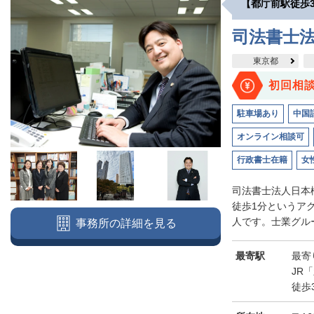
【都庁前駅徒歩
司法書士法
東京都
初回相
駐車場あり
中国
オンライン相談可
行政書士在籍
女
司法書士法人日本
徒歩1分というア
人です。士業グルー
事務所の詳細を見る
最寄駅
最寄
JR
徒歩