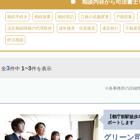
相談内容から
司法書士
相続手続き
相続放棄
相続登記
口座の名義変更
戸籍収集
法定相続情報の代理取得
成年後見・任意後見
遺言執行
不動産
終活相談
3
1~3
全
件中
件を表示
各事務所の詳細
【都庁前駅徒歩
ポートします
グリーン司