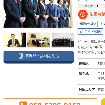
東京都
初回相
役所から近い
ク
オンライン相談可
グリーン司法書士
ら徒歩3分の位置
時まで営業しており
事務所の詳細を見る
最寄駅
都営
所在地
〒16
宿野
対応エリア
東京