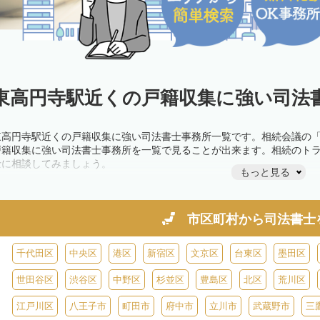
東高円寺駅近くの戸籍収集に強い司法書
東高円寺駅近くの戸籍収集に強い司法書士事務所一覧です。相続会議の
戸籍収集に強い司法書士事務所を一覧で見ることが出来ます。相続のト
士に相談してみましょう。
もっと見る
市区町村から
司法書士
千代田区
中央区
港区
新宿区
文京区
台東区
墨田区
世田谷区
渋谷区
中野区
杉並区
豊島区
北区
荒川区
江戸川区
八王子市
町田市
府中市
立川市
武蔵野市
三