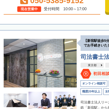
050-5385-9152
受付時間 10:00～17:00
現在営業中
【新宿駅徒歩5
でお手続きいた
司法書士
東京都
初回相
オンライン相談可
職歴20年以上
女
司法書士法人リー
鉄「新宿駅」から